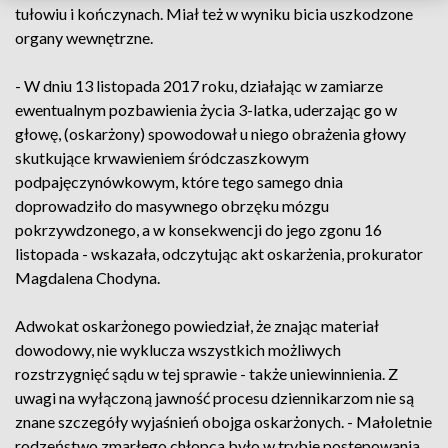
tułowiu i kończynach. Miał też w wyniku bicia uszkodzone
organy wewnętrzne.
- W dniu 13 listopada 2017 roku, działając w zamiarze
ewentualnym pozbawienia życia 3-latka, uderzając go w
głowę, (oskarżony) spowodował u niego obrażenia głowy
skutkujące krwawieniem śródczaszkowym
podpajęczynówkowym, które tego samego dnia
doprowadziło do masywnego obrzęku mózgu
pokrzywdzonego, a w konsekwencji do jego zgonu 16
listopada - wskazała, odczytując akt oskarżenia, prokurator
Magdalena Chodyna.
Adwokat oskarżonego powiedział, że znając materiał
dowodowy, nie wyklucza wszystkich możliwych
rozstrzygnięć sądu w tej sprawie - także uniewinnienia. Z
uwagi na wyłączoną jawność procesu dziennikarzom nie są
znane szczegóły wyjaśnień obojga oskarżonych. - Małoletnie
rodzeństwo zmarłego chłopca było w trybie postępowania