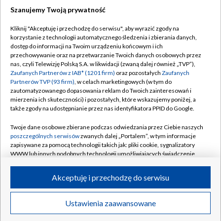
Szanujemy Twoją prywatność
Dołącz do nas:
Kliknij "Akceptuję i przechodzę do serwisu", aby wyrazić zgody na
korzystanie z technologii automatycznego śledzenia i zbierania danych,
TVP
dostęp do informacji na Twoim urządzeniu końcowym i ich
Abonament TVP
przechowywanie oraz na przetwarzanie Twoich danych osobowych przez
Regulamin TVP
nas, czyli Telewizję Polską S.A. w likwidacji (zwaną dalej również „TVP”),
Emisja w TVP
Polityka prywatności
Zaufanych Partnerów z IAB* (1201 firm)
oraz pozostałych
Zaufanych
Partnerów TVP (93 firm)
, w celach marketingowych (w tym do
Centrum informacji TVP
Moje zgody
zautomatyzowanego dopasowania reklam do Twoich zainteresowań i
mierzenia ich skuteczności) i pozostałych, które wskazujemy poniżej, a
Naziemna Telewizja Cyfrowa
Pomoc
także zgody na udostępnianie przez nas identyfikatora PPID do Google.
Sklep TVP
Biuro reklamy
Twoje dane osobowe zbierane podczas odwiedzania przez Ciebie naszych
Rada Programowa
Kontakt
poszczególnych serwisów
zwanych dalej „Portalem”, w tym informacje
zapisywane za pomocą technologii takich jak: pliki cookie, sygnalizatory
System NOS
WWW lub innych podobnych technologii umożliwiających świadczenie
dopasowanych i bezpiecznych usług, personalizację treści oraz reklam,
Informacje o nadawcy
Kanały
udostępnianie funkcji mediów społecznościowych oraz analizowanie
Akceptuję i przechodzę do serwisu
ruchu w Internecie.
Program dla prasy
©2026 Telewizja Polska S.A. w likwidacji
Biuro Reklamy
Twoje dane osobowe zbierane podczas odwiedzania przez Ciebie
Ustawienia zaawansowane
poszczególnych serwisów
na Portalu, takie jak adresy IP, identyfikatory
Ogłoszenie przetargowe
Twoich urządzeń końcowych i identyfikatory plików cookie, informacje o