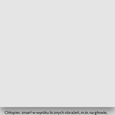
akcie oskarżenia.
Oskarżeni na ławie oskarżonych(fot.PAP/Tytus Żmijewski)
Liczne obrażenia
Chłopiec zmarł w wyniku licznych obrażeń, m.in. na głowie,