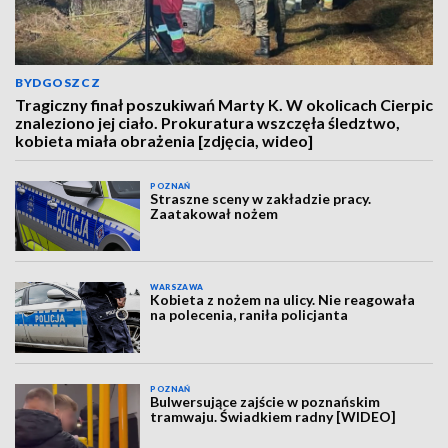
BYDGOSZCZ
Tragiczny finał poszukiwań Marty K. W okolicach Cierpic
znaleziono jej ciało. Prokuratura wszczęła śledztwo,
kobieta miała obrażenia [zdjęcia, wideo]
POZNAŃ
Straszne sceny w zakładzie pracy.
Zaatakował nożem
WARSZAWA
Kobieta z nożem na ulicy. Nie reagowała
na polecenia, raniła policjanta
POZNAŃ
Bulwersujące zajście w poznańskim
tramwaju. Świadkiem radny [WIDEO]