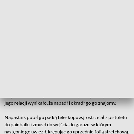
Policja aresztowała podejrzanego(fot. Policja Śląska)
Policjanci zatrzymali 33-letniego mieszkańca
Sosnowca. Mężczyzna pobił, okradł, a następnie
uwięził swojego znajomego.
Po pomoc do policjantów zwrócił się sam pokrzywdzony. Z
jego relacji wynikało, że napadł i okradł go go znajomy.
Napastnik pobił go pałką teleskopową, ostrzelał z pistoletu
do painballu i zmusił do wejścia do garażu, w którym
następnie go uwięził, krępując go uprzednio folią stretchową.