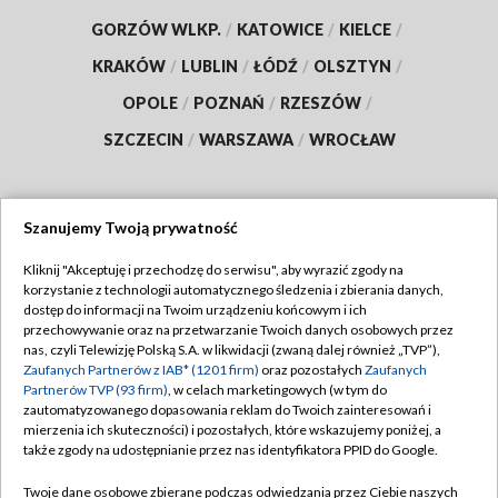
GORZÓW WLKP.
/
KATOWICE
/
KIELCE
/
KRAKÓW
/
LUBLIN
/
ŁÓDŹ
/
OLSZTYN
/
OPOLE
/
POZNAŃ
/
RZESZÓW
/
SZCZECIN
/
WARSZAWA
/
WROCŁAW
Szanujemy Twoją prywatność
Dołącz do nas:
Kliknij "Akceptuję i przechodzę do serwisu", aby wyrazić zgody na
korzystanie z technologii automatycznego śledzenia i zbierania danych,
TVP
dostęp do informacji na Twoim urządzeniu końcowym i ich
Abonament TVP
przechowywanie oraz na przetwarzanie Twoich danych osobowych przez
Regulamin TVP
nas, czyli Telewizję Polską S.A. w likwidacji (zwaną dalej również „TVP”),
Emisja w TVP
Polityka prywatności
Zaufanych Partnerów z IAB* (1201 firm)
oraz pozostałych
Zaufanych
Partnerów TVP (93 firm)
, w celach marketingowych (w tym do
Centrum informacji TVP
Moje zgody
zautomatyzowanego dopasowania reklam do Twoich zainteresowań i
mierzenia ich skuteczności) i pozostałych, które wskazujemy poniżej, a
Naziemna Telewizja Cyfrowa
Pomoc
także zgody na udostępnianie przez nas identyfikatora PPID do Google.
Sklep TVP
Biuro reklamy
Twoje dane osobowe zbierane podczas odwiedzania przez Ciebie naszych