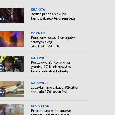
KRAKÓW
Będzie proces biskupa
tarnowskiego Andrzeja Jeża
POZNAŃ
Ponowny pożar. 8 zastępów
straży w akcji
[AKTUALIZACJA]
KATOWICE
Poszukiwania 71-latki na
granicy. 17-latek ruszył w
teren i odnalazł kobietę
KATOWICE
Leczyła mimo zakazu. 82-latka
słyszała 176 zarzutów!
BIAŁYSTOK
Prokuratura bada sprawę
śmierci 10-latki z Gródka