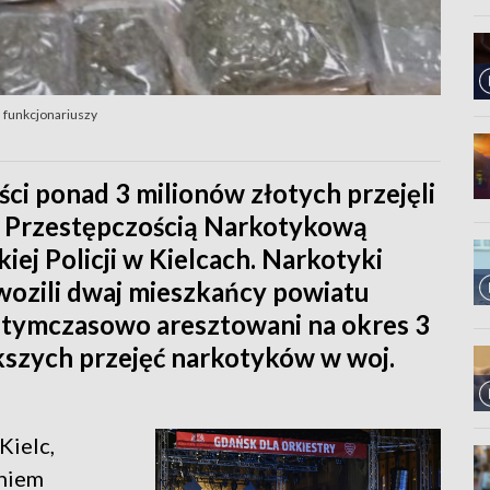
h funkcjonariuszy
ci ponad 3 milionów złotych przejęli
 z Przestępczością Narkotykową
ej Policji w Kielcach. Narkotyki
zili dwaj mieszkańcy powiatu
i tymczasowo aresztowani na okres 3
ększych przejęć narkotyków w woj.
Kielc,
aniem