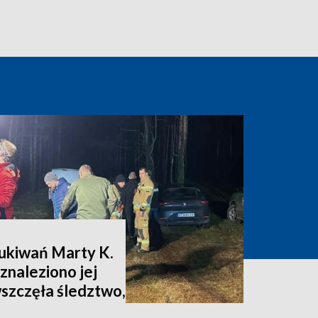
zukiwań Marty K.
znaleziono jej
wszczęła śledztwo,
nia [zdjęcia,