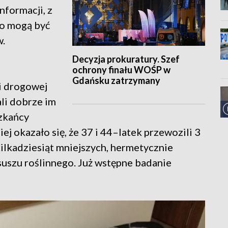
nformacji, z
wo mogą być
w.
Decyzja prokuratury. Szef
ochrony finału WOŚP w
Gdańsku zatrzymany
li drogowej
li dobrze im
szkańcy
j okazało się, że 37 i 44–latek przewozili 3
kilkadziesiąt mniejszych, hermetycznie
uszu roślinnego. Już wstępne badanie