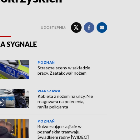
UDOSTĘPNIJ:
A SYGNALE
POZNAŃ
Straszne sceny w zakładzie
pracy. Zaatakował nożem
WARSZAWA
Kobieta z nożem na ulicy. Nie
reagowała na polecenia,
raniła policjanta
POZNAŃ
Bulwersujące zajście w
poznańskim tramwaju.
Świadkiem radny [WIDEO]