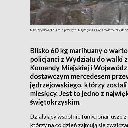
Narkotyki warte 3 mln przejęte. Największa akcja świętokrzyskic
Blisko 60 kg marihuany o wartoś
policjanci z Wydziału do walki
Komendy Miejskiej i Wojewódzki
dostawczym mercedesem przewo
jędrzejowskiego, którzy zostal
miesięcy. Jest to jedno z najwi
świętokrzyskim.
Działający wspólnie funkcjonariusze z 
którzy na co dzień zajmują się zwalcz