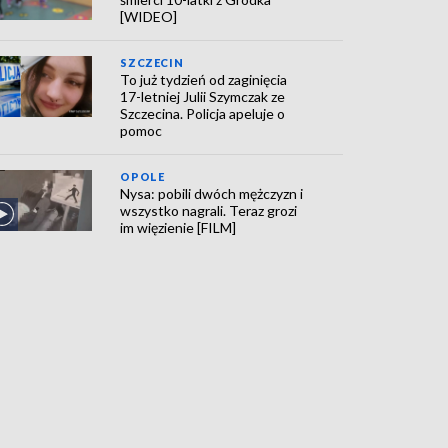
[WIDEO]
SZCZECIN
To już tydzień od zaginięcia
17-letniej Julii Szymczak ze
Szczecina. Policja apeluje o
pomoc
OPOLE
Nysa: pobili dwóch mężczyzn i
wszystko nagrali. Teraz grozi
im więzienie [FILM]