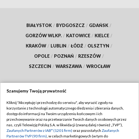
BIAŁYSTOK
/
BYDGOSZCZ
/
GDAŃSK
/
GORZÓW WLKP.
/
KATOWICE
/
KIELCE
/
KRAKÓW
/
LUBLIN
/
ŁÓDŹ
/
OLSZTYN
/
OPOLE
/
POZNAŃ
/
RZESZÓW
/
SZCZECIN
/
WARSZAWA
/
WROCŁAW
Szanujemy Twoją prywatność
Dołącz do nas:
Kliknij "Akceptuję i przechodzę do serwisu", aby wyrazić zgody na
korzystanie z technologii automatycznego śledzenia i zbierania danych,
TVP
dostęp do informacji na Twoim urządzeniu końcowym i ich
Abonament TVP
przechowywanie oraz na przetwarzanie Twoich danych osobowych przez
Regulamin TVP
nas, czyli Telewizję Polską S.A. w likwidacji (zwaną dalej również „TVP”),
Emisja w TVP
Zaufanych Partnerów z IAB* (1201 firm)
Polityka prywatności
oraz pozostałych
Zaufanych
Partnerów TVP (93 firm)
, w celach marketingowych (w tym do