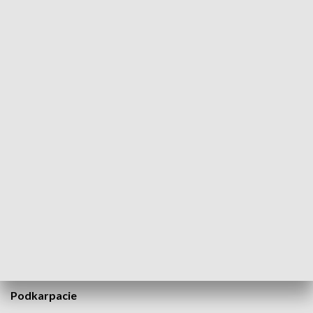
Wg protestujących, ich działania mają zwrócić uwagę na problemy w polskim
rolnictwie (fot. PAP/Darek Delmanowicz)
Kolejne protesty rolników. Przez kilka godzin w
poniedziałek przed południem blokowali drogi w
niektórych województwach. Kierowcy musieli
liczyć się z dużymi utrudnieniami. Lider organizującej
protesty AGROUnii Michał Kołodziejczak mówił, że
te działania mają zwrócić uwagę na problemy w
polskim rolnictwie.
Podkarpacie