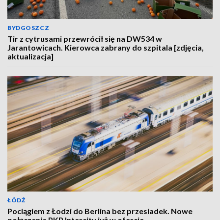
BYDGOSZCZ
Tir z cytrusami przewrócił się na DW534 w
Jarantowicach. Kierowca zabrany do szpitala [zdjęcia,
aktualizacja]
ŁÓDŹ
Pociągiem z Łodzi do Berlina bez przesiadek. Nowe
połączenie PKP Intercity już w ofercie