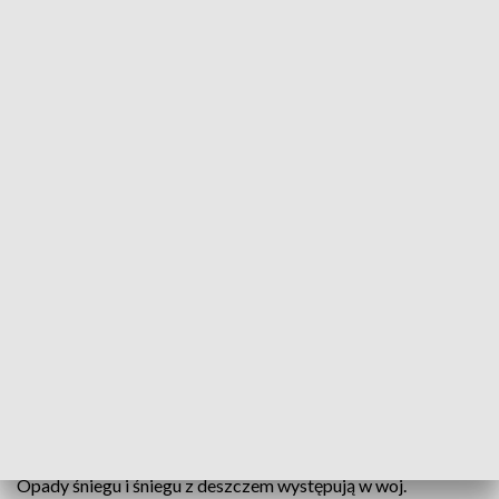
Warunki będą trudne (fot. PAP/Darek Delmanowicz)
Wszystkie drogi krajowe są przejezdne - podała we
wtorek w popołudniowym komunikacie Generalna
Dyrekcja Dróg Krajowych i Autostrad. W ośmiu
województwach jazdę utrudniają opady śniegu lub
deszczu.
Na sieci dróg krajowych pracuje 277 pojazdów do zimowego
utrzymania.
Opady śniegu i śniegu z deszczem występują w woj.