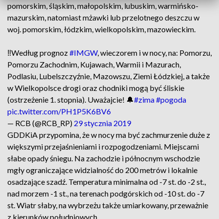
pomorskim, śląskim, małopolskim, lubuskim, warmińsko-
mazurskim, natomiast mżawki lub przelotnego deszczu w
woj. pomorskim, łódzkim, wielkopolskim, mazowieckim.
‼️Według prognoz
#IMGW
, wieczorem i w nocy, na: Pomorzu,
Pomorzu Zachodnim, Kujawach, Warmii i Mazurach,
Podlasiu, Lubelszczyźnie, Mazowszu, Ziemi Łódzkiej, a także
w Wielkopolsce drogi oraz chodniki mogą być śliskie
(ostrzeżenie 1. stopnia). Uważajcie! 🔔
#zima
#pogoda
pic.twitter.com/PH1P5K6BV6
— RCB (@RCB_RP)
29 stycznia 2019
GDDKiA przypomina, że w nocy ma być zachmurzenie duże z
większymi przejaśnieniami i rozpogodzeniami. Miejscami
słabe opady śniegu. Na zachodzie i północnym wschodzie
mgły ograniczające widzialność do 200 metrów i lokalnie
osadzające szadź. Temperatura minimalna od -7 st. do -2 st.,
nad morzem -1 st., na terenach podgórskich od -10 st. do -7
st. Wiatr słaby, na wybrzeżu także umiarkowany, przeważnie
z kierunków południowych.