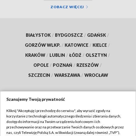
ZOBACZ WIĘCEJ
BIAŁYSTOK
/
BYDGOSZCZ
/
GDAŃSK
/
GORZÓW WLKP.
/
KATOWICE
/
KIELCE
/
KRAKÓW
/
LUBLIN
/
ŁÓDŹ
/
OLSZTYN
/
OPOLE
/
POZNAŃ
/
RZESZÓW
/
SZCZECIN
/
WARSZAWA
/
WROCŁAW
Szanujemy Twoją prywatność
Dołącz do nas:
Kliknij "Akceptuję i przechodzę do serwisu", aby wyrazić zgody na
korzystanie z technologii automatycznego śledzenia i zbierania danych,
TVP
dostęp do informacji na Twoim urządzeniu końcowym i ich
Abonament TVP
przechowywanie oraz na przetwarzanie Twoich danych osobowych przez
Regulamin TVP
nas, czyli Telewizję Polską S.A. w likwidacji (zwaną dalej również „TVP”),