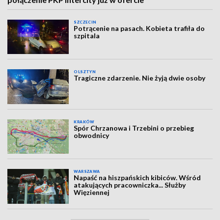
SZCZECIN
Potrącenie na pasach. Kobieta trafiła do
szpitala
OLSZTYN
Tragiczne zdarzenie. Nie żyją dwie osoby
KRAKÓW
Spór Chrzanowa i Trzebini o przebieg
obwodnicy
WARSZAWA
Napaść na hiszpańskich kibiców. Wśród
atakujących pracowniczka... Służby
Więziennej