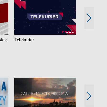
wiek
Telekurier
Kryminalna 