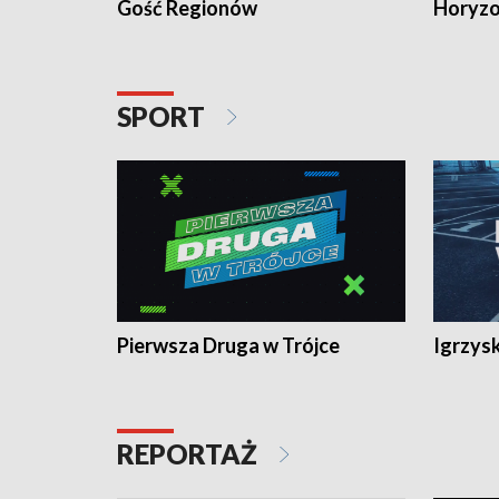
Gość Regionów
Horyzo
SPORT
Pierwsza Druga w Trójce
Igrzys
REPORTAŻ