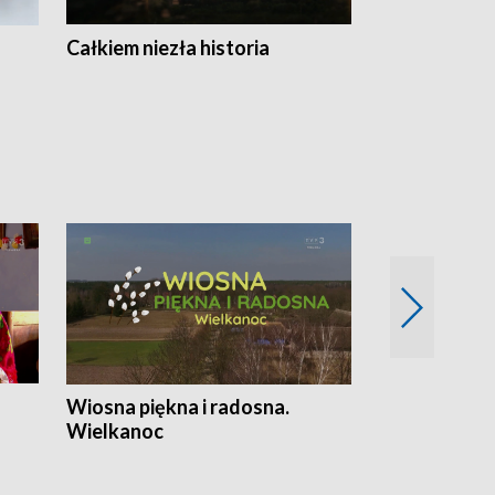
Całkiem niezła historia
Sanatoria
Wiosna piękna i radosna.
Gwiazdy od 
Wielkanoc
gwiazdki