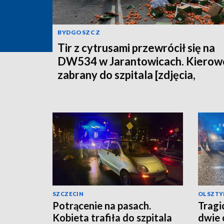
BYDGOSZCZ
Tir z cytrusami przewrócił się na
DW534 w Jarantowicach. Kierow
zabrany do szpitala [zdjęcia,
aktualizacja]
SZCZECIN
OLSZTY
Potrącenie na pasach.
Tragi
Kobieta trafiła do szpitala
dwie 