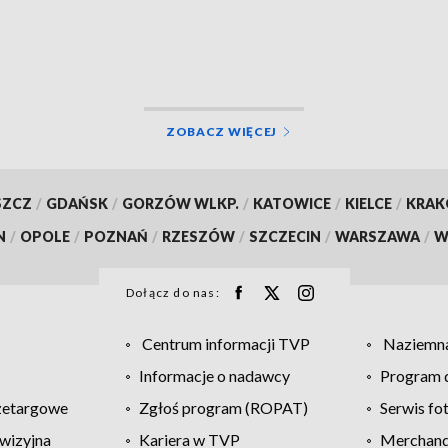
ZOBACZ WIĘCEJ
SZCZ
/
GDAŃSK
/
GORZÓW WLKP.
/
KATOWICE
/
KIELCE
/
KRA
N
/
OPOLE
/
POZNAŃ
/
RZESZÓW
/
SZCZECIN
/
WARSZAWA
/
W
Dołącz do nas:
Centrum informacji TVP
Naziemna
Informacje o nadawcy
Program d
zetargowe
Zgłoś program (ROPAT)
Serwis fo
wizyjna
Kariera w TVP
Merchandi