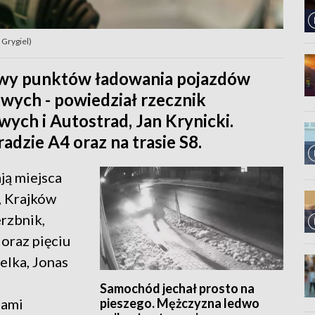
 Grygiel)
owy punktów ładowania pojazdów
wych - powiedział rzecznik
wych i Autostrad, Jan Krynicki.
dzie A4 oraz na trasie S8.
ją miejsca
, Krajków
erzbnik,
oraz pięciu
elka, Jonas
Samochód jechał prosto na
pieszego. Mężczyzna ledwo
cami