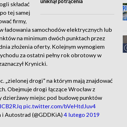
uniknął potrącenia
ogli składać
po tej samej
ować firmy,
tów ładowania samochodów elektrycznych lub
punktów na minimum dwóch punktach przez
 dnia złożenia oferty. Kolejnym wymogiem
zychodu za ostatni pełny rok obrotowy w
 zaznaczył Krynicki.
c. „zielonej drogi” na którym mają znajdować
ych. Obejmuje drogi łączące Wrocław z
czy dzierżawy miejsc pod budowę punktów
0MlCB2RJq
pic.twitter.com/bVeHtdJuv4
h i Autostrad (@GDDKiA)
4 lutego 2019