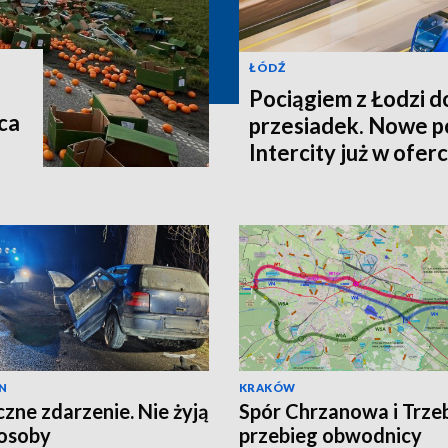
ŁÓDŹ
Pociągiem z Łodzi d
ca
przesiadek. Nowe p
Intercity już w oferc
N
KRAKÓW
czne zdarzenie. Nie żyją
Spór Chrzanowa i Trzeb
osoby
przebieg obwodnicy