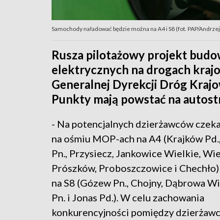
Samochody naładować będzie można na A4 i S8 (fot. PAP/Andrzej
Rusza pilotażowy projekt bud
elektrycznych na drogach krajo
Generalnej Dyrekcji Dróg Krajo
Punkty mają powstać na autostra
- Na potencjalnych dzierżawców czeka
na ośmiu MOP-ach na A4 (Krajków Pd.
Pn., Przysiecz, Jankowice Wielkie, Wi
Prószków, Proboszczowice i Chechło) 
na S8 (Gózew Pn., Chojny, Dąbrowa Wi
Pn. i Jonas Pd.). W celu zachowania
konkurencyjności pomiędzy dzierżaw