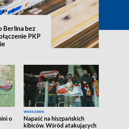
o Berlina bez
ołączenie PKP
ie
WARSZAWA
ini o
Napaść na hiszpańskich
kibiców. Wśród atakujących