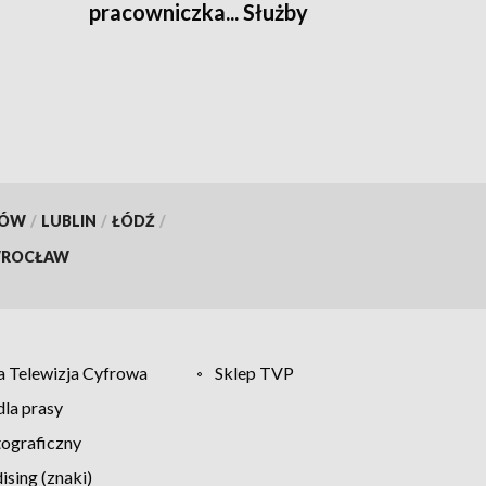
pracowniczka... Służby
Więziennej
KÓW
/
LUBLIN
/
ŁÓDŹ
/
ROCŁAW
 Telewizja Cyfrowa
Sklep TVP
la prasy
tograficzny
sing (znaki)