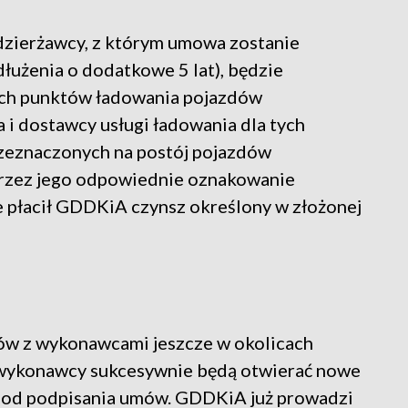
dzierżawcy, z którym umowa zostanie
dłużenia o dodatkowe 5 lat), będzie
h punktów ładowania pojazdów
a i dostawcy usługi ładowania dla tych
zeznaczonych na postój pojazdów
przez jego odpowiednie oznakowanie
 płacił GDDKiA czynsz określony w złożonej
w z wykonawcami jeszcze w okolicach
e wykonawcy sukcesywnie będą otwierać nowe
y od podpisania umów. GDDKiA już prowadzi