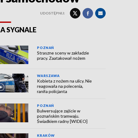
UDOSTĘPNIJ:
A SYGNALE
POZNAŃ
Straszne sceny w zakładzie
pracy. Zaatakował nożem
WARSZAWA
Kobieta z nożem na ulicy. Nie
reagowała na polecenia,
raniła policjanta
POZNAŃ
Bulwersujące zajście w
poznańskim tramwaju.
Świadkiem radny [WIDEO]
KRAKÓW