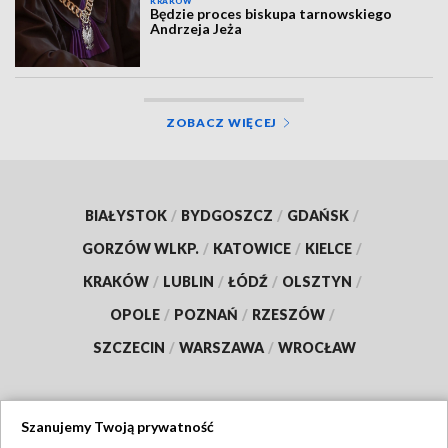
KRAKÓW
Będzie proces biskupa tarnowskiego
Andrzeja Jeża
ZOBACZ WIĘCEJ
BIAŁYSTOK
/
BYDGOSZCZ
/
GDAŃSK
/
GORZÓW WLKP.
/
KATOWICE
/
KIELCE
/
KRAKÓW
/
LUBLIN
/
ŁÓDŹ
/
OLSZTYN
/
OPOLE
/
POZNAŃ
/
RZESZÓW
/
SZCZECIN
/
WARSZAWA
/
WROCŁAW
Szanujemy Twoją prywatność
Dołącz do nas: