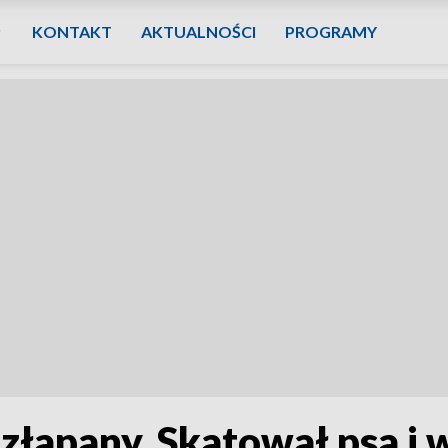
KONTAKT
AKTUALNOŚCI
PROGRAMY
złapany. Skatował psa i 