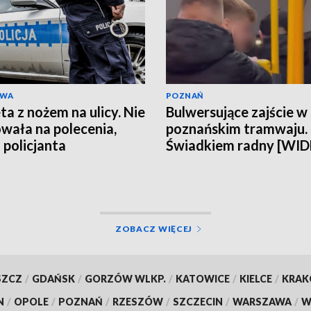
AWA
POZNAŃ
ta z nożem na ulicy. Nie
Bulwersujące zajście w
wała na polecenia,
poznańskim tramwaju.
 policjanta
Świadkiem radny [WI
ZOBACZ WIĘCEJ
SZCZ
/
GDAŃSK
/
GORZÓW WLKP.
/
KATOWICE
/
KIELCE
/
KRA
N
/
OPOLE
/
POZNAŃ
/
RZESZÓW
/
SZCZECIN
/
WARSZAWA
/
W