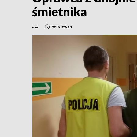
śmietnika
miv
2019-02-13