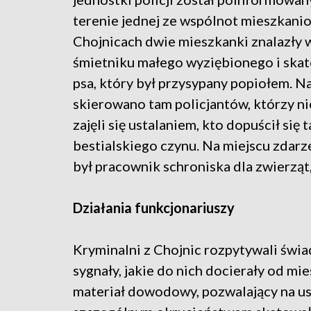
terenie jednej ze wspólnot mieszkani
Chojnicach dwie mieszkanki znalazły 
śmietniku małego wyziębionego i sk
psa, który był przysypany popiołem. N
skierowano tam policjantów, którzy n
zajęli się ustalaniem, kto dopuścił się 
bestialskiego czynu. Na miejscu zdar
był pracownik schroniska dla zwierzą
Działania funkcjonariuszy
Kryminalni z Chojnic rozpytywali świa
sygnały, jakie do nich docierały od mi
materiał dowodowy, pozwalający na ust