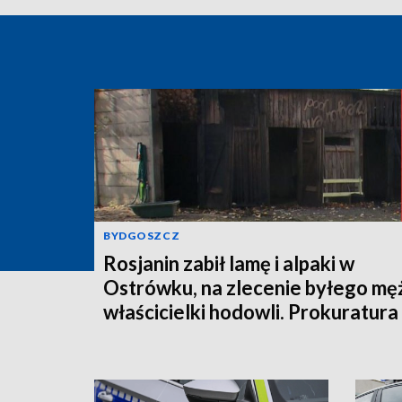
BYDGOSZCZ
Rosjanin zabił lamę i alpaki w
Ostrówku, na zlecenie byłego mę
właścicielki hodowli. Prokuratura
wysłała akt oskarżenia!