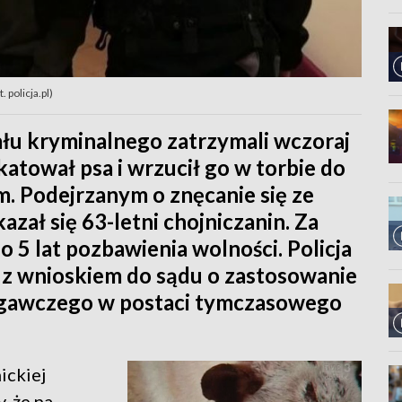
 policja.pl)
iału kryminalnego zatrzymali wczoraj
atował psa i wrzucił go w torbie do
m. Podejrzanym o znęcanie się ze
ał się 63-letni chojniczanin. Za
o 5 lat pozbawienia wolności. Policja
 z wnioskiem do sądu o zastosowanie
egawczego w postaci tymczasowego
ickiej
, że na