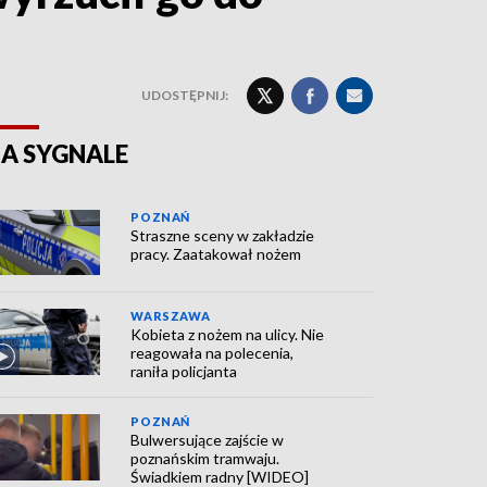
UDOSTĘPNIJ:
A SYGNALE
POZNAŃ
Straszne sceny w zakładzie
pracy. Zaatakował nożem
WARSZAWA
Kobieta z nożem na ulicy. Nie
reagowała na polecenia,
raniła policjanta
POZNAŃ
Bulwersujące zajście w
poznańskim tramwaju.
Świadkiem radny [WIDEO]