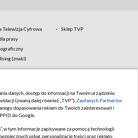
 Telewizja Cyfrowa
Sklep TVP
la prasy
tograficzny
sing (znaki)
klamy
Kontakt
rania danych, dostęp do informacji na Twoim urządzeniu
idacji (zwaną dalej również „TVP”),
Zaufanych Partnerów
anego dopasowania reklam do Twoich zainteresowań i
a PPID do Google.
”, w tym informacje zapisywane za pomocą technologii
zpiecznych usług, personalizację treści oraz reklam,