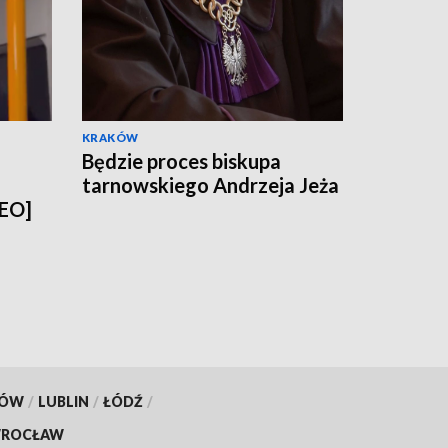
KRAKÓW
Będzie proces biskupa
tarnowskiego Andrzeja Jeża
DEO]
KÓW
/
LUBLIN
/
ŁÓDŹ
/
ROCŁAW