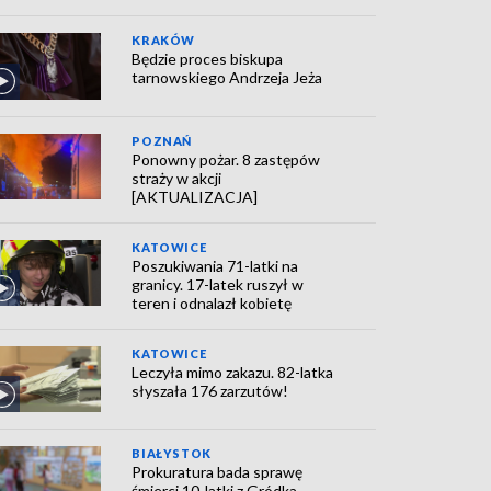
KRAKÓW
Będzie proces biskupa
tarnowskiego Andrzeja Jeża
POZNAŃ
Ponowny pożar. 8 zastępów
straży w akcji
[AKTUALIZACJA]
KATOWICE
Poszukiwania 71-latki na
granicy. 17-latek ruszył w
teren i odnalazł kobietę
KATOWICE
Leczyła mimo zakazu. 82-latka
słyszała 176 zarzutów!
BIAŁYSTOK
Prokuratura bada sprawę
śmierci 10-latki z Gródka