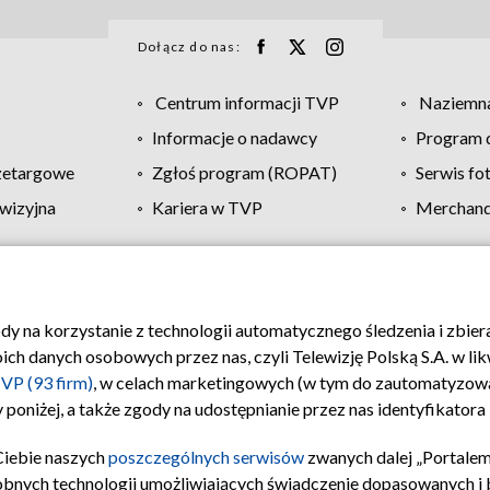
Dołącz do nas:
Centrum informacji TVP
Naziemna
Informacje o nadawcy
Program d
zetargowe
Zgłoś program (ROPAT)
Serwis fo
wizyjna
Kariera w TVP
Merchandi
Polityka prywatności
Moje zgody
Pomoc
Biuro re
ody na korzystanie z technologii automatycznego śledzenia i zbie
 danych osobowych przez nas, czyli Telewizję Polską S.A. w likw
VP (93 firm)
, w celach marketingowych (w tym do zautomatyzow
 poniżej, a także zgody na udostępnianie przez nas identyfikator
Ciebie naszych
poszczególnych serwisów
zwanych dalej „Portalem
obnych technologii umożliwiających świadczenie dopasowanych i be