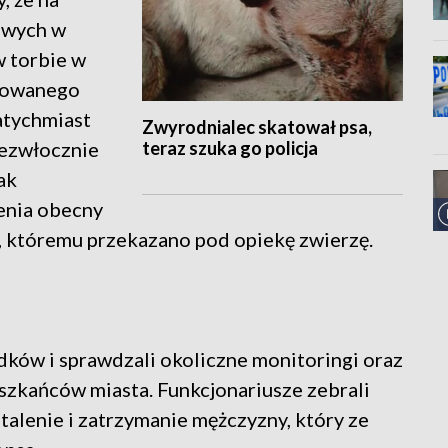
owych w
w torbie w
atowanego
atychmiast
Zwyrodnialec skatował psa,
teraz szuka go policja
iezwłocznie
tak
zenia obecny
t, któremu przekazano pod opiekę zwierzę.
dków i sprawdzali okoliczne monitoringi oraz
eszkańców miasta. Funkcjonariusze zebrali
alenie i zatrzymanie mężczyzny, który ze