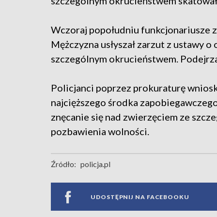
szczególnym okrucieństwem skatował 
Wczoraj popołudniu funkcjonariusze z
Mężczyzna usłyszał zarzut z ustawy o 
szczególnym okrucieństwem. Podejrza
Policjanci poprzez prokuraturę wnios
najcięższego środka zapobiegawczego
znęcanie się nad zwierzęciem ze szcz
pozbawienia wolności.
Źródło:
policja.pl
UDOSTĘPNIJ NA FACEBOOKU