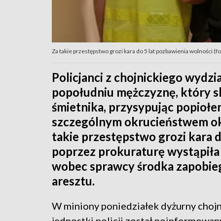
Za takie przestępstwo grozi kara do 5 lat pozbawienia wolności (fot.
Policjanci z chojnickiego wydz
popołudniu mężczyznę, który sk
śmietnika, przysypując popiołe
szczególnym okrucieństwem okaz
takie przestępstwo grozi kara d
poprzez prokuraturę wystąpiła
wobec sprawcy środka zapobi
aresztu.
W miniony poniedziałek dyżurny chojn
jednostki policji został poinformowany