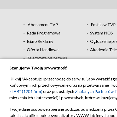
Abonament TVP
Emisja w TVP
Rada Programowa
System NOS
Biuro Reklamy
Ogłoszenie pr
Oferta Handlowa
Akademia Tele
Telegazeta ogłoszenia
Szanujemy Twoją prywatność
Regulamin TVP
Kliknij "Akceptuję i przechodzę do serwisu", aby wyrazić zg
końcowym i ich przechowywanie oraz na przetwarzanie Twoich
z IAB* (1201 firm)
oraz pozostałych
Zaufanych Partnerów T
mierzenia ich skuteczności) i pozostałych, które wskazujemy
Twoje dane osobowe zbierane podczas odwiedzania przez 
takich jak: pliki cookie, sygnalizatory WWW lub innych pod