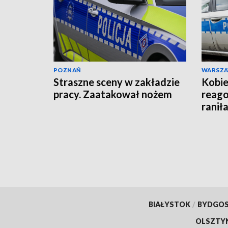
POZNAŃ
WARSZ
Straszne sceny w zakładzie
Kobie
pracy. Zaatakował nożem
reago
raniła
BIAŁYSTOK
/
BYDGO
OLSZTY