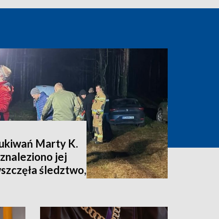
zukiwań Marty K.
znaleziono jej
wszczęła śledztwo,
nia [zdjęcia,