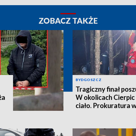
ZOBACZ TAKŻE
BYDGOSZCZ
Tragiczny finał pos
ża
W okolicach Cierpic 
ciało. Prokuratura 
kobieta miała obraże
wideo]