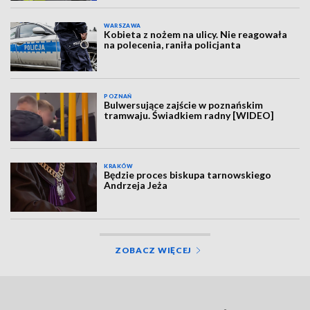
WARSZAWA
Kobieta z nożem na ulicy. Nie reagowała
na polecenia, raniła policjanta
POZNAŃ
Bulwersujące zajście w poznańskim
tramwaju. Świadkiem radny [WIDEO]
KRAKÓW
Będzie proces biskupa tarnowskiego
Andrzeja Jeża
ZOBACZ WIĘCEJ