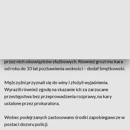
przemocy i groźby bezprawnej w celu zmuszenia
funkcjonariuszy do zaniechania prawnej czynności służbowej
oraz czynnej napaści na funkcjonariuszy w związku z
pełnieniem przez nich obowiązków służbowych”. Za czyny te
grozi kara od roku do 10 lat pozbawienia wolności.
– Drugiemu ze sprawców, Adamowi S. przedstawiono zarzut
czynnej napaści na funkcjonariuszy w związku z pełnieniem
przez nich obowiązków służbowych. Również grozi mu kara
od roku do 10 lat pozbawienia wolności – dodał Smętkowski.
Mężczyźni przyznali się do winy i złożyli wyjaśnienia.
Wyrazili również zgodę na skazanie ich za zarzucane
przestępstwa bez przeprowadzenia rozprawy, na kary
ustalone przez prokuratora.
Wobec podejrzanych zastosowano środki zapobiegawcze w
postaci dozoru policji.