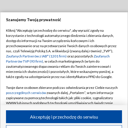
Szanujemy Twoją prywatność
Dołącz do nas:
Kliknij "Akceptuję i przechodzę do serwisu", aby wyrazić zgody na
korzystanie z technologii automatycznego śledzenia i zbierania danych,
TVP
dostęp do informacji na Twoim urządzeniu końcowym i ich
Abonament TVP
przechowywanie oraz na przetwarzanie Twoich danych osobowych przez
Regulamin TVP
nas, czyli Telewizję Polską S.A. w likwidacji (zwaną dalej również „TVP”),
Emisja w TVP
Polityka prywatności
Zaufanych Partnerów z IAB* (1201 firm)
oraz pozostałych
Zaufanych
Partnerów TVP (93 firm)
, w celach marketingowych (w tym do
Centrum informacji TVP
Moje zgody
zautomatyzowanego dopasowania reklam do Twoich zainteresowań i
mierzenia ich skuteczności) i pozostałych, które wskazujemy poniżej, a
Naziemna Telewizja Cyfrowa
Pomoc
także zgody na udostępnianie przez nas identyfikatora PPID do Google.
Sklep TVP
Biuro reklamy
Twoje dane osobowe zbierane podczas odwiedzania przez Ciebie naszych
Rada Programowa
Kontakt
poszczególnych serwisów
zwanych dalej „Portalem”, w tym informacje
zapisywane za pomocą technologii takich jak: pliki cookie, sygnalizatory
System NOS
WWW lub innych podobnych technologii umożliwiających świadczenie
dopasowanych i bezpiecznych usług, personalizację treści oraz reklam,
Informacje o nadawcy
Kanały
udostępnianie funkcji mediów społecznościowych oraz analizowanie
Akceptuję i przechodzę do serwisu
ruchu w Internecie.
Program dla prasy
©2026 Telewizja Polska S.A. w likwidacji