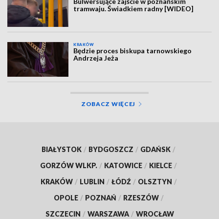
Bulwersujące zajście w poznańskim
tramwaju. Świadkiem radny [WIDEO]
KRAKÓW
Będzie proces biskupa tarnowskiego
Andrzeja Jeża
ZOBACZ WIĘCEJ
BIAŁYSTOK
/
BYDGOSZCZ
/
GDAŃSK
/
GORZÓW WLKP.
/
KATOWICE
/
KIELCE
/
KRAKÓW
/
LUBLIN
/
ŁÓDŹ
/
OLSZTYN
/
OPOLE
/
POZNAŃ
/
RZESZÓW
/
SZCZECIN
/
WARSZAWA
/
WROCŁAW