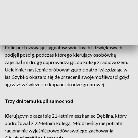
kierujący na widok oznakowanego radiowozu uruchomił
silnik i zaczął w pośpiechu odjeżdżać.
Mimo dawanych sygnałów do zatrzymania, kierujący fiatem
nie reagował, tylko zaczął uciekać.
Policjanci używając sygnałów świetlnych i dźwiękowych
podjęli pościg, podczas którego kierujący osobówką
zajechał im drogę doprowadzając do kolizji z radiowozem.
Uciekinier następnie próbował zgubić patrol wjeżdżając w
las. Szybko okazało się, że przecenił swoje możliwości gdyż
ugrzązł w świeżo rozkopanej drodze gruntowej.
Trzy dni temu kupił samochód
Kierującym okazał się 21-letni mieszkaniec Dęblina, który
podróżował z 22-letnim kolegą. Młodzieńcy nie potrafili
racjonalnie wyjaśnić powodów swojego zachowania.
Obydwaj trafili na komendę.