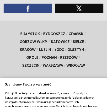
BIAŁYSTOK
/
BYDGOSZCZ
/
GDAŃSK
/
GORZÓW WLKP.
/
KATOWICE
/
KIELCE
/
KRAKÓW
/
LUBLIN
/
ŁÓDŹ
/
OLSZTYN
/
OPOLE
/
POZNAŃ
/
RZESZÓW
/
SZCZECIN
/
WARSZAWA
/
WROCŁAW
Szanujemy Twoją prywatność
Dołącz do nas:
Kliknij "Akceptuję i przechodzę do serwisu", aby wyrazić zgody na
korzystanie z technologii automatycznego śledzenia i zbierania danych,
TVP
dostęp do informacji na Twoim urządzeniu końcowym i ich
Abonament TVP
przechowywanie oraz na przetwarzanie Twoich danych osobowych przez