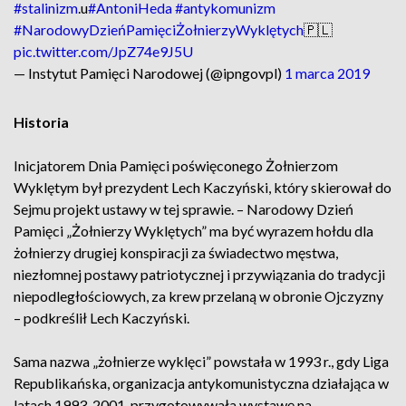
#stalinizm
.u
#AntoniHeda
#antykomunizm
#NarodowyDzieńPamięciŻołnierzyWyklętych
🇵🇱
pic.twitter.com/JpZ74e9J5U
— Instytut Pamięci Narodowej (@ipngovpl)
1 marca 2019
Historia
Inicjatorem Dnia Pamięci poświęconego Żołnierzom
Wyklętym był prezydent Lech Kaczyński, który skierował do
Sejmu projekt ustawy w tej sprawie. – Narodowy Dzień
Pamięci „Żołnierzy Wyklętych” ma być wyrazem hołdu dla
żołnierzy drugiej konspiracji za świadectwo męstwa,
niezłomnej postawy patriotycznej i przywiązania do tradycji
niepodległościowych, za krew przelaną w obronie Ojczyzny
– podkreślił Lech Kaczyński.
Sama nazwa „żołnierze wyklęci” powstała w 1993 r., gdy Liga
Republikańska, organizacja antykomunistyczna działająca w
latach 1993-2001, przygotowywała wystawę na