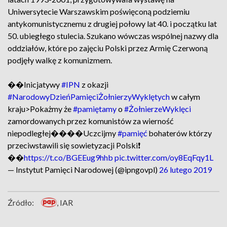
Uniwersytecie Warszawskim poświęconą podziemiu
antykomunistycznemu z drugiej połowy lat 40. i początku lat
50. ubiegłego stulecia. Szukano wówczas wspólnej nazwy dla
oddziałów, które po zajęciu Polski przez Armię Czerwoną
podjęły walkę z komunizmem.
��Inicjatywy
#IPN
z okazji
#NarodowyDzieńPamięciŻołnierzyWyklętych
w całym
kraju>Pokażmy że
#pamiętamy
o
#ŻołnierzeWyklęci
zamordowanych przez komunistów za wierność
niepodległej����Uczcijmy
#pamięć
bohaterów którzy
przeciwstawili się sowietyzacji Polski❗
��
https://t.co/BGEEug9hhb
pic.twitter.com/oy8EqFqy1L
— Instytut Pamięci Narodowej (@ipngovpl)
26 lutego 2019
Źródło:
, IAR