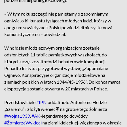
podziemia niepodległościowego.
– W tym roku szczególnie pamiętamy o zapomnianym
ogniwie, o kilkunastu tysiącach młodych ludzi, którzy w
apogeum sowietyzacji Polski powiedzieli nie systemowi
komunistycznemu – powiedział.
W hołdzie młodzieżowym organizacjom zostanie
odsłoniętych 11 tablic pamiątkowych w szkołach, do
których uczęszczali młodzi bohaterowie konspiracji.
Ponadto Instytut przygotował wystawę „Zapomniane
Ogniwo. Konspiracyjne organizacje młodzieżowe na
ziemiach polskich w latach 1944/45-1956”. Do końca marca
ekspozycja zostanie otwarta w 20 miastach w Polsce.
Przedstawiciele
#IPN
oddali hołd Antoniemu Hedzie
„Szaremu” i złożyli wieniec💐na grobie tego żołnierza
#Wojna1939
,
#AK
-legendarnego dowódcy
#ŻołnierzeWyklęci
na ziemi kieleckiej-więzionego w okresie