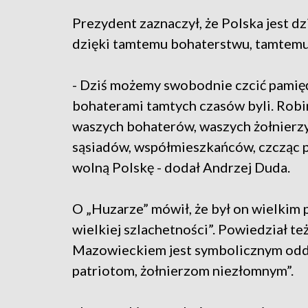
Prezydent zaznaczył, że Polska jest dz
dzięki tamtemu bohaterstwu, tamtemu 
- Dziś możemy swobodnie czcić pamię
bohaterami tamtych czasów byli. Robi
waszych bohaterów, waszych żołnierzy
sąsiadów, współmieszkańców, czcząc p
wolną Polskę - dodał Andrzej Duda.
O „Huzarze” mówił, że był on wielkim p
wielkiej szlachetności”. Powiedział t
Mazowieckiem jest symbolicznym odda
patriotom, żołnierzom niezłomnym”.