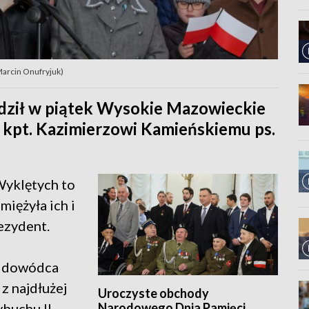
arcin Onufryjuk)
dził w piątek Wysokie Mazowieckie
d kpt. Kazimierzowi Kamieńskiemu ps.
Wyklętych to
miężyła ich i
ezydent.
o dowódca
z najdłużej
Uroczyste obchody
Narodowego Dnia Pamięci
ybuchu II