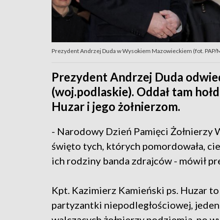
Prezydent Andrzej Duda w Wysokiem Mazowieckiem (fot. PAP/M
Prezydent Andrzej Duda odwie
(woj.podlaskie). Oddał tam hoł
Huzar i jego żołnierzom.
- Narodowy Dzień Pamięci Żołnierzy 
święto tych, których pomordowała, cie
ich rodziny banda zdrajców - mówił pr
Kpt. Kazimierz Kamieński ps. Huzar t
partyzantki niepodległościowej, jeden 
walczących żołnierzy podziemia, po w