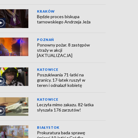
KRAKÓW
Będzie proces biskupa
tarnowskiego Andrzeja Jeża
POZNAŃ
Ponowny pożar. 8 zastępów
straży w akcji
[AKTUALIZACJA]
KATOWICE
Poszukiwania 71-latki na
granicy. 17-latek ruszył w
teren i odnalazł kobietę
KATOWICE
Leczyła mimo zakazu. 82-latka
słyszała 176 zarzutów!
BIAŁYSTOK
Prokuratura bada sprawę
śmierci 10-latki z Gródka