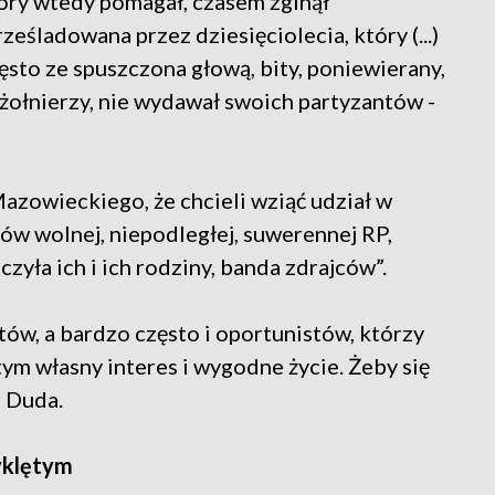
tóry wtedy pomagał, czasem zginął
śladowana przez dziesięciolecia, który (...)
sto ze spuszczona głową, bity, poniewierany,
 żołnierzy, nie wydawał swoich partyzantów -
owieckiego, że chcieli wziąć udział w
ów wolnej, niepodległej, suwerennej RP,
zyła ich i ich rodziny, banda zdrajców”.
ów, a bardzo często i oportunistów, którzy
tym własny interes i wygodne życie. Żeby się
 Duda.
yklętym