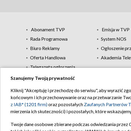
Abonament TVP
Emisja w TVP
Rada Programowa
System NOS
Biuro Reklamy
Ogłoszenie pr
Oferta Handlowa
Akademia Tele
Telegazeta ogłoszenia
Szanujemy Twoją prywatność
Regulamin TVP
Kliknij "Akceptuję i przechodzę do serwisu", aby wyrazić zg
końcowym i ich przechowywanie oraz na przetwarzanie Twoich
z IAB* (1201 firm)
oraz pozostałych
Zaufanych Partnerów T
mierzenia ich skuteczności) i pozostałych, które wskazujemy
Twoje dane osobowe zbierane podczas odwiedzania przez 