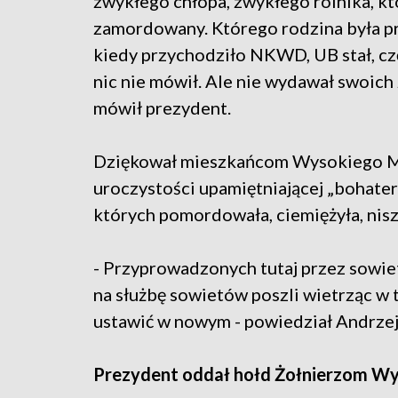
zwykłego chłopa, zwykłego rolnika, k
zamordowany. Którego rodzina była prze
kiedy przychodziło NKWD, UB stał, czę
nic nie mówił. Ale nie wydawał swoich
mówił prezydent.
Dziękował mieszkańcom Wysokiego Maz
uroczystości upamiętniającej „bohater
których pomordowała, ciemiężyła, niszc
- Przyprowadzonych tutaj przez sowiet
na służbę sowietów poszli wietrząc w 
ustawić w nowym - powiedział Andrzej
Prezydent oddał hołd Żołnierzom W