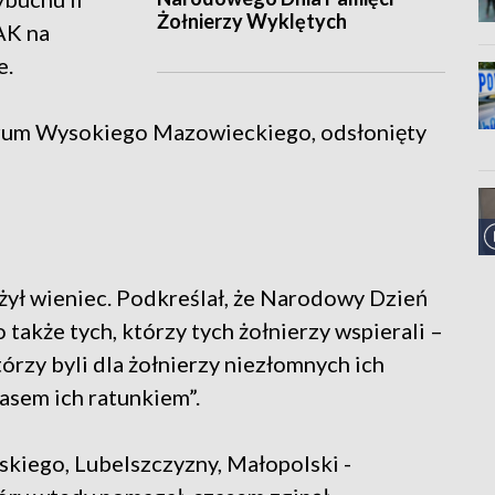
Żołnierzy Wyklętych
AK na
e.
trum Wysokiego Mazowieckiego, odsłonięty
ył wieniec. Podkreślał, że Narodowy Dzień
także tych, którzy tych żołnierzy wspierali –
tórzy byli dla żołnierzy niezłomnych ich
zasem ich ratunkiem”.
yskiego, Lubelszczyzny, Małopolski -