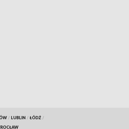
KÓW
/
LUBLIN
/
ŁÓDŹ
/
ROCŁAW