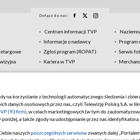
Dołącz do nas:
Centrum informacji TVP
Naziemna
Informacje o nadawcy
Program d
zetargowe
Zgłoś program (ROPAT)
Serwis fo
wizyjna
Kariera w TVP
Merchandi
Polityka prywatności
Moje zgody
Pomoc
Biuro re
ody na korzystanie z technologii automatycznego śledzenia i zbie
 danych osobowych przez nas, czyli Telewizję Polską S.A. w likw
VP (93 firm)
, w celach marketingowych (w tym do zautomatyzow
 poniżej, a także zgody na udostępnianie przez nas identyfikator
Ciebie naszych
poszczególnych serwisów
zwanych dalej „Portalem