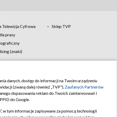
 Telewizja Cyfrowa
Sklep TVP
la prasy
tograficzny
sing (znaki)
klamy
Kontakt
rania danych, dostęp do informacji na Twoim urządzeniu
idacji (zwaną dalej również „TVP”),
Zaufanych Partnerów
anego dopasowania reklam do Twoich zainteresowań i
a PPID do Google.
”, w tym informacje zapisywane za pomocą technologii