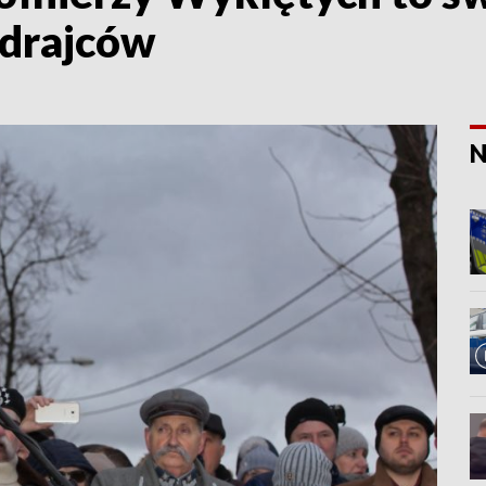
zdrajców
N