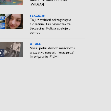
[WIDEO]
SZCZECIN
To już tydzień od zaginięcia
17-letniej Julii Szymczak ze
Szczecina. Policja apeluje o
pomoc
OPOLE
Nysa: pobili dwóch mężczyzn i
wszystko nagrali. Teraz grozi
im więzienie [FILM]