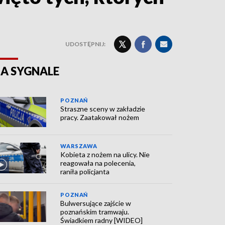
UDOSTĘPNIJ:
A SYGNALE
POZNAŃ
Straszne sceny w zakładzie
pracy. Zaatakował nożem
WARSZAWA
Kobieta z nożem na ulicy. Nie
reagowała na polecenia,
raniła policjanta
POZNAŃ
Bulwersujące zajście w
poznańskim tramwaju.
Świadkiem radny [WIDEO]