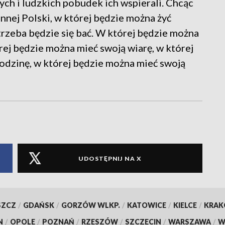
nych i ludzkich pobudek ich wspierali. Chcąc
nnej Polski, w której będzie można żyć
 trzeba będzie się bać. W której będzie można
rej będzie można mieć swoją wiarę, w której
odzinę, w której będzie można mieć swoją
UDOSTĘPNIJ NA X
SZCZ
/
GDAŃSK
/
GORZÓW WLKP.
/
KATOWICE
/
KIELCE
/
KRA
N
/
OPOLE
/
POZNAŃ
/
RZESZÓW
/
SZCZECIN
/
WARSZAWA
/
W