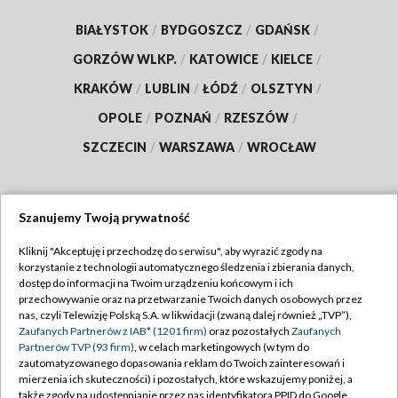
BIAŁYSTOK
/
BYDGOSZCZ
/
GDAŃSK
/
GORZÓW WLKP.
/
KATOWICE
/
KIELCE
/
KRAKÓW
/
LUBLIN
/
ŁÓDŹ
/
OLSZTYN
/
OPOLE
/
POZNAŃ
/
RZESZÓW
/
SZCZECIN
/
WARSZAWA
/
WROCŁAW
Szanujemy Twoją prywatność
Dołącz do nas:
Kliknij "Akceptuję i przechodzę do serwisu", aby wyrazić zgody na
korzystanie z technologii automatycznego śledzenia i zbierania danych,
TVP
dostęp do informacji na Twoim urządzeniu końcowym i ich
Abonament TVP
przechowywanie oraz na przetwarzanie Twoich danych osobowych przez
Regulamin TVP
nas, czyli Telewizję Polską S.A. w likwidacji (zwaną dalej również „TVP”),
Emisja w TVP
Polityka prywatności
Zaufanych Partnerów z IAB* (1201 firm)
oraz pozostałych
Zaufanych
Partnerów TVP (93 firm)
, w celach marketingowych (w tym do
Centrum informacji TVP
Moje zgody
zautomatyzowanego dopasowania reklam do Twoich zainteresowań i
mierzenia ich skuteczności) i pozostałych, które wskazujemy poniżej, a
Naziemna Telewizja Cyfrowa
Pomoc
także zgody na udostępnianie przez nas identyfikatora PPID do Google.