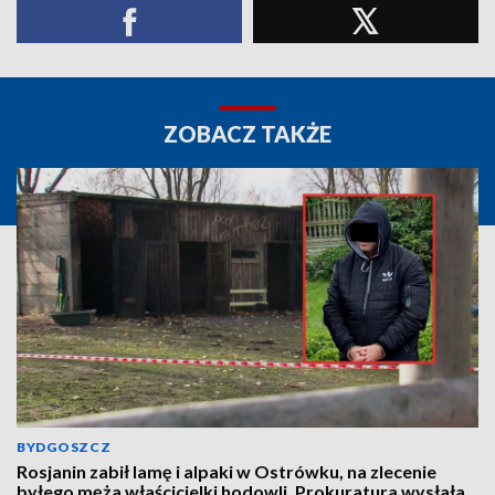
ZOBACZ TAKŻE
BYDGOSZCZ
Rosjanin zabił lamę i alpaki w Ostrówku, na zlecenie
byłego męża właścicielki hodowli. Prokuratura wysłała