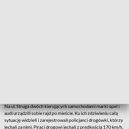
Wyścig na ulicach Szczecina
Zatrzymaniem prawa jazdy i mandatami karnymi
zakończyła się brawurowa jazda dwóch
kierujących, którzy w Szczecinie urządzili sobie
wyścig. Całą sytuację nagrał wideorejestrator
policyjnego BMW.
Na ul. Struga dwóch kierujących samochodami marki opel i
audi urządzili sobie rajd po mieście. Ku ich zdziwieniu całą
sytuację widzieli i zarejestrowali policjanci drogówki, którzy
jechali za nimi. Piraci drogowi jechali z prędkością 170 km/h,