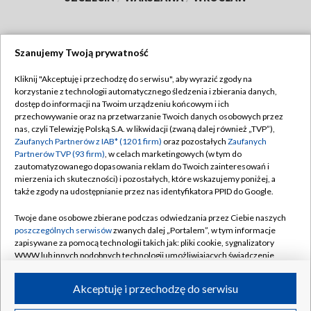
Szanujemy Twoją prywatność
Dołącz do nas:
Kliknij "Akceptuję i przechodzę do serwisu", aby wyrazić zgody na
korzystanie z technologii automatycznego śledzenia i zbierania danych,
TVP
dostęp do informacji na Twoim urządzeniu końcowym i ich
Abonament TVP
przechowywanie oraz na przetwarzanie Twoich danych osobowych przez
Regulamin TVP
nas, czyli Telewizję Polską S.A. w likwidacji (zwaną dalej również „TVP”),
Emisja w TVP
Zaufanych Partnerów z IAB* (1201 firm)
oraz pozostałych
Zaufanych
Polityka prywatności
Partnerów TVP (93 firm)
, w celach marketingowych (w tym do
Centrum informacji TVP
Moje zgody
zautomatyzowanego dopasowania reklam do Twoich zainteresowań i
mierzenia ich skuteczności) i pozostałych, które wskazujemy poniżej, a
Naziemna Telewizja Cyfrowa
Pomoc
także zgody na udostępnianie przez nas identyfikatora PPID do Google.
Sklep TVP
Biuro reklamy
Twoje dane osobowe zbierane podczas odwiedzania przez Ciebie naszych
Rada Programowa
poszczególnych serwisów
zwanych dalej „Portalem”, w tym informacje
Kontakt
zapisywane za pomocą technologii takich jak: pliki cookie, sygnalizatory
System NOS
WWW lub innych podobnych technologii umożliwiających świadczenie
dopasowanych i bezpiecznych usług, personalizację treści oraz reklam,
Informacje o nadawcy
Kanały
udostępnianie funkcji mediów społecznościowych oraz analizowanie
Akceptuję i przechodzę do serwisu
ruchu w Internecie.
Program dla prasy
©2026 Telewizja Polska S.A. w likwidacji