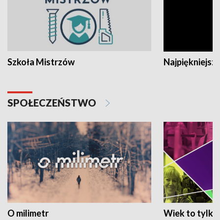
Szkoła Mistrzów
Najpiękniejsze
SPOŁECZEŃSTWO
O milimetr
Wiek to tylko 