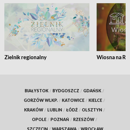
Zielnik regionalny
Wiosna na RO
BIAŁYSTOK
/
BYDGOSZCZ
/
GDAŃSK
/
GORZÓW WLKP.
/
KATOWICE
/
KIELCE
/
KRAKÓW
/
LUBLIN
/
ŁÓDŹ
/
OLSZTYN
/
OPOLE
/
POZNAŃ
/
RZESZÓW
/
SZCZECIN
/
WARSZAWA
/
WROCŁAW