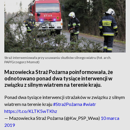
Straż interweniowała przy usuwaniu skutków silnego wiatru (fot. arch.
PAP/Grzegorz Momot)
Mazowiecka Straż Pożarna poinformowała, że
odnotowano ponad dwa tysiące interwencji w
związku z silnym wiatrem na terenie kraju.
Ponad dwa tysiące interwencji strażaków w związku z silnym
wiatrem na terenie kraju
#StrażPożarna
#wiatr
https://t.co/KLTK5wTKhz
— Mazowiecka Straż Pożarna (@Kw_PSP_Wwa)
10 marca
2019