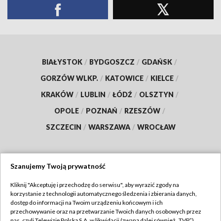
BIAŁYSTOK
/
BYDGOSZCZ
/
GDAŃSK
/
GORZÓW WLKP.
/
KATOWICE
/
KIELCE
/
KRAKÓW
/
LUBLIN
/
ŁÓDŹ
/
OLSZTYN
/
OPOLE
/
POZNAŃ
/
RZESZÓW
/
SZCZECIN
/
WARSZAWA
/
WROCŁAW
Szanujemy Twoją prywatność
Dołącz do nas:
Kliknij "Akceptuję i przechodzę do serwisu", aby wyrazić zgody na
korzystanie z technologii automatycznego śledzenia i zbierania danych,
TVP
dostęp do informacji na Twoim urządzeniu końcowym i ich
Abonament TVP
przechowywanie oraz na przetwarzanie Twoich danych osobowych przez
Regulamin TVP
nas, czyli Telewizję Polską S.A. w likwidacji (zwaną dalej również „TVP”),