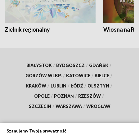
Zielnik regionalny
Wiosna na RO
BIAŁYSTOK
/
BYDGOSZCZ
/
GDAŃSK
/
GORZÓW WLKP.
/
KATOWICE
/
KIELCE
/
KRAKÓW
/
LUBLIN
/
ŁÓDŹ
/
OLSZTYN
/
OPOLE
/
POZNAŃ
/
RZESZÓW
/
SZCZECIN
/
WARSZAWA
/
WROCŁAW
Szanujemy Twoją prywatność
Dołącz do nas: