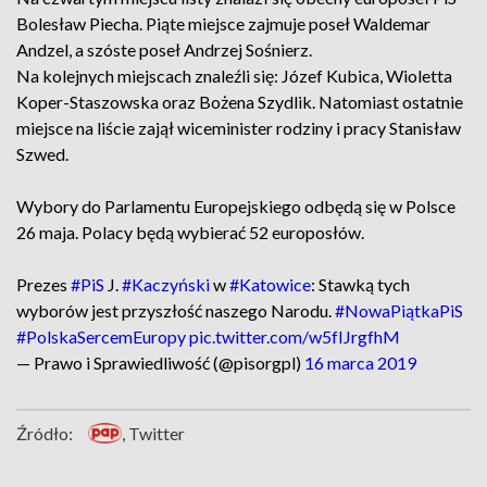
Bolesław Piecha. Piąte miejsce zajmuje poseł Waldemar
Andzel, a szóste poseł Andrzej Sośnierz.
Na kolejnych miejscach znaleźli się: Józef Kubica, Wioletta
Koper-Staszowska oraz Bożena Szydlik. Natomiast ostatnie
miejsce na liście zajął wiceminister rodziny i pracy Stanisław
Szwed.
Wybory do Parlamentu Europejskiego odbędą się w Polsce
26 maja. Polacy będą wybierać 52 europosłów.
Prezes
#PiS
J.
#Kaczyński
w
#Katowice
: Stawką tych
wyborów jest przyszłość naszego Narodu.
#NowaPiątkaPiS
#PolskaSercemEuropy
pic.twitter.com/w5fIJrgfhM
— Prawo i Sprawiedliwość (@pisorgpl)
16 marca 2019
Źródło:
, Twitter