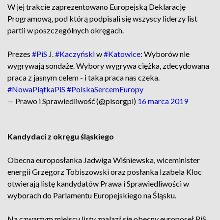
W jej trakcie zaprezentowano Europejską Deklarację
Programową, pod którą podpisali się wszyscy liderzy list
partii w poszczególnych okręgach.
Prezes
#PiS
J.
#Kaczyński
w
#Katowice
: Wyborów nie
wygrywają sondaże. Wybory wygrywa ciężka, zdecydowana
praca z jasnym celem - i taka praca nas czeka.
#NowaPiątkaPiS
#PolskaSercemEuropy
— Prawo i Sprawiedliwość (@pisorgpl)
16 marca 2019
Kandydaci z okręgu śląskiego
Obecna europosłanka Jadwiga Wiśniewska, wiceminister
energii Grzegorz Tobiszowski oraz posłanka Izabela Kloc
otwierają listę kandydatów Prawa i Sprawiedliwości w
wyborach do Parlamentu Europejskiego na Śląsku.
Na czwartym miejscu listy znalazł się obecny europoseł PiS