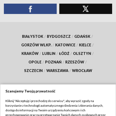
BIAŁYSTOK
/
BYDGOSZCZ
/
GDAŃSK
/
GORZÓW WLKP.
/
KATOWICE
/
KIELCE
/
KRAKÓW
/
LUBLIN
/
ŁÓDŹ
/
OLSZTYN
/
OPOLE
/
POZNAŃ
/
RZESZÓW
/
SZCZECIN
/
WARSZAWA
/
WROCŁAW
Szanujemy Twoją prywatność
Dołącz do nas:
Kliknij "Akceptuję i przechodzę do serwisu", aby wyrazić zgody na
korzystanie z technologii automatycznego śledzenia i zbierania danych,
TVP
dostęp do informacji na Twoim urządzeniu końcowym i ich
Abonament TVP
przechowywanie oraz na przetwarzanie Twoich danych osobowych przez