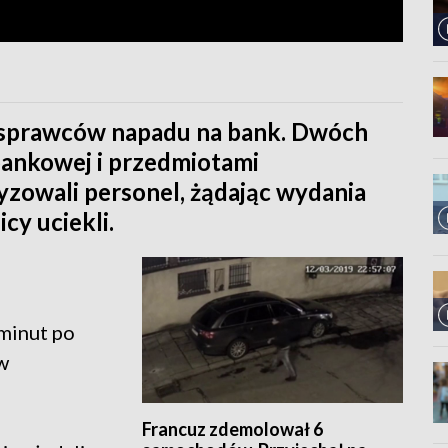
ą sprawców napadu na bank. Dwóch
ankowej i przedmiotami
yzowali personel, żądając wydania
cy uciekli.
 minut po
w
Francuz zdemolował 6