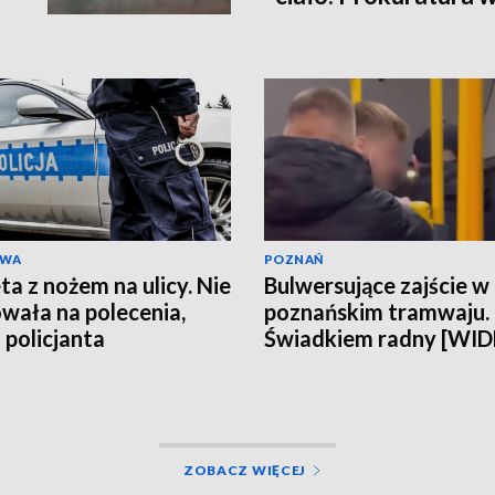
kobieta miała obraże
wideo]
AWA
POZNAŃ
ta z nożem na ulicy. Nie
Bulwersujące zajście w
wała na polecenia,
poznańskim tramwaju.
 policjanta
Świadkiem radny [WI
ZOBACZ WIĘCEJ