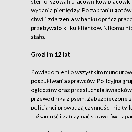
sterroryzowali pracowników placówki 
wydania pieniędzy. Po zabraniu gotówk
chwili zdarzenia w banku oprócz pra
przebywało kilku klientów. Nikomu nic
stało.
Grozi im 12 lat
Powiadomieni o wszystkim mundurowi n
poszukiwania sprawców. Policyjna gr
oględziny oraz przesłuchała świadków
przewodnika z psem. Zabezpieczone zo
policjanci prowadzą czynności nie tylk
tożsamość i zatrzymać sprawców napadu