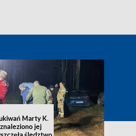
zukiwań Marty K.
znaleziono jej
wszczęła śledztwo,