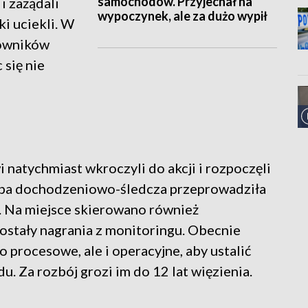
samochodów. Przyjechał na
i zażądali
wypoczynek, ale za dużo wypił
i uciekli. W
cowników
 się nie
atychmiast wkroczyli do akcji i rozpoczęli
upa dochodzeniowo-śledcza przeprowadziła
. Na miejsce skierowano również
stały nagrania z monitoringu. Obecnie
o procesowe, ale i operacyjne, aby ustalić
. Za rozbój grozi im do 12 lat więzienia.