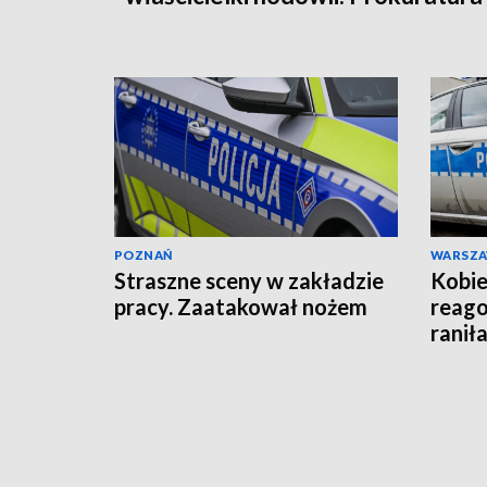
wysłała akt oskarżenia!
POZNAŃ
WARSZ
Straszne sceny w zakładzie
Kobie
pracy. Zaatakował nożem
reago
raniła