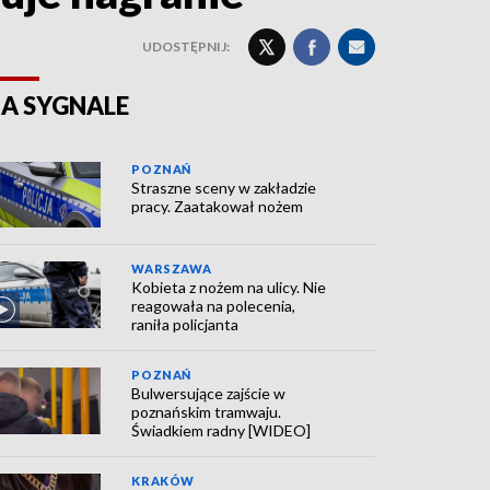
UDOSTĘPNIJ:
A SYGNALE
POZNAŃ
Straszne sceny w zakładzie
pracy. Zaatakował nożem
WARSZAWA
Kobieta z nożem na ulicy. Nie
reagowała na polecenia,
raniła policjanta
POZNAŃ
Bulwersujące zajście w
poznańskim tramwaju.
Świadkiem radny [WIDEO]
KRAKÓW