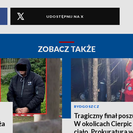
UDOSTĘPNIJ NA X
ZOBACZ TAKŻE
BYDGOSZCZ
Tragiczny finał pos
ża
W okolicach Cierpic 
ciało. Prokuratura 