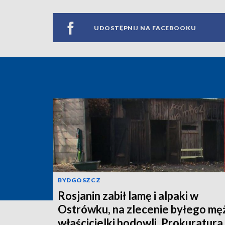
UDOSTĘPNIJ NA FACEBOOKU
BYDGOSZCZ
Rosjanin zabił lamę i alpaki w
Ostrówku, na zlecenie byłego mę
właścicielki hodowli. Prokuratura