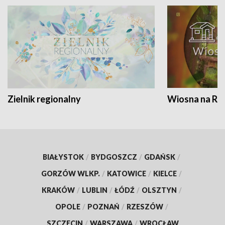
Zielnik regionalny
Wiosna na RO
BIAŁYSTOK
/
BYDGOSZCZ
/
GDAŃSK
/
GORZÓW WLKP.
/
KATOWICE
/
KIELCE
/
KRAKÓW
/
LUBLIN
/
ŁÓDŹ
/
OLSZTYN
/
OPOLE
/
POZNAŃ
/
RZESZÓW
/
SZCZECIN
/
WARSZAWA
/
WROCŁAW