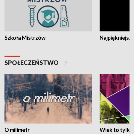
Szkoła Mistrzów
Najpiękniejsze
SPOŁECZEŃSTWO
O milimetr
Wiek to tylko 