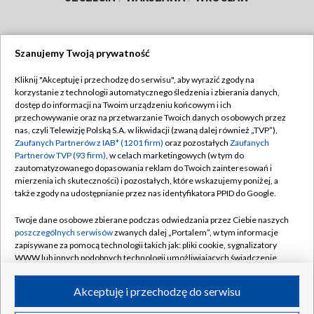
Szanujemy Twoją prywatność
Dołącz do nas:
Kliknij "Akceptuję i przechodzę do serwisu", aby wyrazić zgody na
korzystanie z technologii automatycznego śledzenia i zbierania danych,
TVP
dostęp do informacji na Twoim urządzeniu końcowym i ich
Abonament TVP
przechowywanie oraz na przetwarzanie Twoich danych osobowych przez
Regulamin TVP
nas, czyli Telewizję Polską S.A. w likwidacji (zwaną dalej również „TVP”),
Emisja w TVP
Zaufanych Partnerów z IAB* (1201 firm)
oraz pozostałych
Zaufanych
Polityka prywatności
Partnerów TVP (93 firm)
, w celach marketingowych (w tym do
Centrum informacji TVP
Moje zgody
zautomatyzowanego dopasowania reklam do Twoich zainteresowań i
mierzenia ich skuteczności) i pozostałych, które wskazujemy poniżej, a
Naziemna Telewizja Cyfrowa
Pomoc
także zgody na udostępnianie przez nas identyfikatora PPID do Google.
Sklep TVP
Biuro reklamy
Twoje dane osobowe zbierane podczas odwiedzania przez Ciebie naszych
Rada Programowa
poszczególnych serwisów
zwanych dalej „Portalem”, w tym informacje
Kontakt
zapisywane za pomocą technologii takich jak: pliki cookie, sygnalizatory
System NOS
WWW lub innych podobnych technologii umożliwiających świadczenie
dopasowanych i bezpiecznych usług, personalizację treści oraz reklam,
Informacje o nadawcy
Kanały
udostępnianie funkcji mediów społecznościowych oraz analizowanie
Akceptuję i przechodzę do serwisu
ruchu w Internecie.
Program dla prasy
©2026 Telewizja Polska S.A. w likwidacji