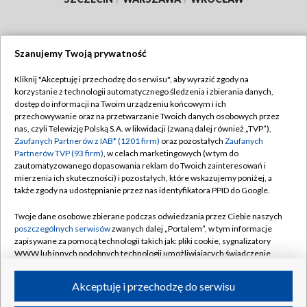
Szanujemy Twoją prywatność
Dołącz do nas:
Kliknij "Akceptuję i przechodzę do serwisu", aby wyrazić zgody na
korzystanie z technologii automatycznego śledzenia i zbierania danych,
TVP
dostęp do informacji na Twoim urządzeniu końcowym i ich
Abonament TVP
przechowywanie oraz na przetwarzanie Twoich danych osobowych przez
Regulamin TVP
nas, czyli Telewizję Polską S.A. w likwidacji (zwaną dalej również „TVP”),
Emisja w TVP
Polityka prywatności
Zaufanych Partnerów z IAB* (1201 firm)
oraz pozostałych
Zaufanych
Partnerów TVP (93 firm)
, w celach marketingowych (w tym do
Centrum informacji TVP
Moje zgody
zautomatyzowanego dopasowania reklam do Twoich zainteresowań i
mierzenia ich skuteczności) i pozostałych, które wskazujemy poniżej, a
Naziemna Telewizja Cyfrowa
Pomoc
także zgody na udostępnianie przez nas identyfikatora PPID do Google.
Sklep TVP
Biuro reklamy
Twoje dane osobowe zbierane podczas odwiedzania przez Ciebie naszych
Rada Programowa
Kontakt
poszczególnych serwisów
zwanych dalej „Portalem”, w tym informacje
zapisywane za pomocą technologii takich jak: pliki cookie, sygnalizatory
System NOS
WWW lub innych podobnych technologii umożliwiających świadczenie
dopasowanych i bezpiecznych usług, personalizację treści oraz reklam,
Informacje o nadawcy
Kanały
udostępnianie funkcji mediów społecznościowych oraz analizowanie
Akceptuję i przechodzę do serwisu
ruchu w Internecie.
Program dla prasy
©2026 Telewizja Polska S.A. w likwidacji