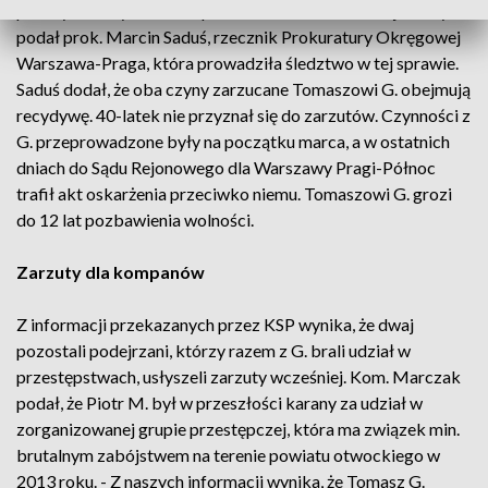
pokrzywdzony odmówił przekazania deklarowanej kwoty -
podał prok. Marcin Saduś, rzecznik Prokuratury Okręgowej
Warszawa-Praga, która prowadziła śledztwo w tej sprawie.
Saduś dodał, że oba czyny zarzucane Tomaszowi G. obejmują
recydywę. 40-latek nie przyznał się do zarzutów. Czynności z
G. przeprowadzone były na początku marca, a w ostatnich
dniach do Sądu Rejonowego dla Warszawy Pragi-Północ
trafił akt oskarżenia przeciwko niemu. Tomaszowi G. grozi
do 12 lat pozbawienia wolności.
Zarzuty dla kompanów
Z informacji przekazanych przez KSP wynika, że dwaj
pozostali podejrzani, którzy razem z G. brali udział w
przestępstwach, usłyszeli zarzuty wcześniej. Kom. Marczak
podał, że Piotr M. był w przeszłości karany za udział w
zorganizowanej grupie przestępczej, która ma związek min.
brutalnym zabójstwem na terenie powiatu otwockiego w
2013 roku. - Z naszych informacji wynika, że Tomasz G.