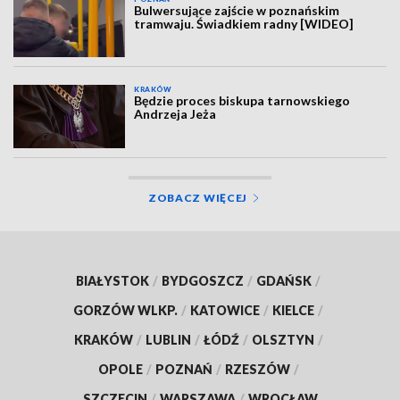
Bulwersujące zajście w poznańskim
tramwaju. Świadkiem radny [WIDEO]
KRAKÓW
Będzie proces biskupa tarnowskiego
Andrzeja Jeża
ZOBACZ WIĘCEJ
BIAŁYSTOK
/
BYDGOSZCZ
/
GDAŃSK
/
GORZÓW WLKP.
/
KATOWICE
/
KIELCE
/
KRAKÓW
/
LUBLIN
/
ŁÓDŹ
/
OLSZTYN
/
OPOLE
/
POZNAŃ
/
RZESZÓW
/
SZCZECIN
/
WARSZAWA
/
WROCŁAW