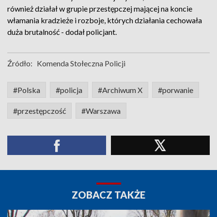
również działał w grupie przestępczej mającej na koncie
włamania kradzieże i rozboje, których działania cechowała
duża brutalność - dodał policjant.
Źródło:
Komenda Stołeczna Policji
#Polska
#policja
#Archiwum X
#porwanie
#przestępczość
#Warszawa
ZOBACZ TAKŻE