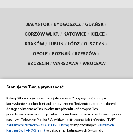
BIAŁYSTOK
/
BYDGOSZCZ
/
GDAŃSK
/
GORZÓW WLKP.
/
KATOWICE
/
KIELCE
/
KRAKÓW
/
LUBLIN
/
ŁÓDŹ
/
OLSZTYN
/
OPOLE
/
POZNAŃ
/
RZESZÓW
/
SZCZECIN
/
WARSZAWA
/
WROCŁAW
Szanujemy Twoją prywatność
Dołącz do nas:
Kliknij "Akceptuję i przechodzę do serwisu", aby wyrazić zgody na
korzystanie z technologii automatycznego śledzenia i zbierania danych,
TVP
dostęp do informacji na Twoim urządzeniu końcowym i ich
Abonament TVP
przechowywanie oraz na przetwarzanie Twoich danych osobowych przez
Regulamin TVP
nas, czyli Telewizję Polską S.A. w likwidacji (zwaną dalej również „TVP”),
Emisja w TVP
Polityka prywatności
Zaufanych Partnerów z IAB* (1201 firm)
oraz pozostałych
Zaufanych
Partnerów TVP (93 firm)
, w celach marketingowych (w tym do