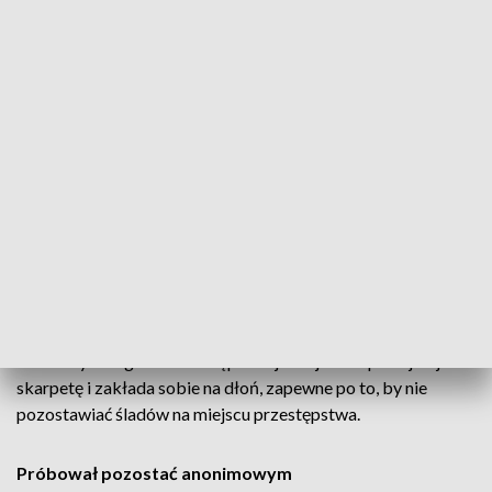
Wynikało z niego, że nieznany mężczyzna pod osłoną nocy
dostał się do wnętrza lokalu wykorzystując uchylone okno.
Sprawca splądrował pomieszczenia restauracji, po czym
zabrał pieniądze oraz saszetkę o łącznej wartości ponad 1
tys. zł.
Sprawą ustalenia sprawcy kradzieży zajęli się kryminalni.
Mundurowi zabezpieczyli nagrania pochodzące z kamer
wewnętrznego monitoringu.
Na jednym z nagrań widać mężczyznę, który przy zgaszonym
świetle wchodzi do pomieszczeń kuchni. Dla poprawy
widoczności przyświeca sobie latarką i rozgląda się po
kuchennych regałach. Następnie z jednej ze stóp zdejmuje
skarpetę i zakłada sobie na dłoń, zapewne po to, by nie
pozostawiać śladów na miejscu przestępstwa.
Próbował pozostać anonimowym