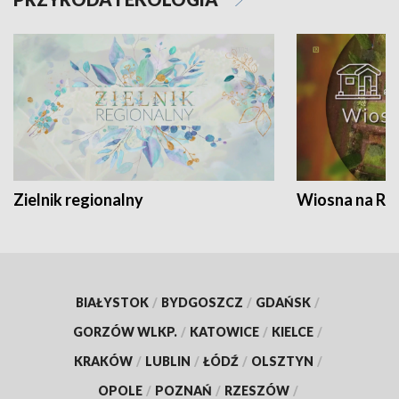
Zielnik regionalny
Wiosna na RO
BIAŁYSTOK
/
BYDGOSZCZ
/
GDAŃSK
/
GORZÓW WLKP.
/
KATOWICE
/
KIELCE
/
KRAKÓW
/
LUBLIN
/
ŁÓDŹ
/
OLSZTYN
/
OPOLE
/
POZNAŃ
/
RZESZÓW
/