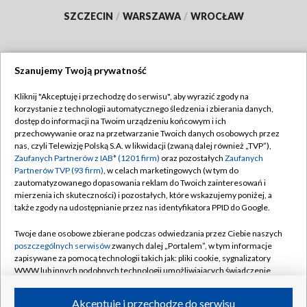
SZCZECIN
/
WARSZAWA
/
WROCŁAW
Szanujemy Twoją prywatność
Dołącz do nas:
Kliknij "Akceptuję i przechodzę do serwisu", aby wyrazić zgody na
korzystanie z technologii automatycznego śledzenia i zbierania danych,
TVP
dostęp do informacji na Twoim urządzeniu końcowym i ich
Abonament TVP
przechowywanie oraz na przetwarzanie Twoich danych osobowych przez
Regulamin TVP
nas, czyli Telewizję Polską S.A. w likwidacji (zwaną dalej również „TVP”),
Emisja w TVP
Zaufanych Partnerów z IAB* (1201 firm)
oraz pozostałych
Zaufanych
Polityka prywatności
Partnerów TVP (93 firm)
, w celach marketingowych (w tym do
Centrum informacji TVP
Moje zgody
zautomatyzowanego dopasowania reklam do Twoich zainteresowań i
mierzenia ich skuteczności) i pozostałych, które wskazujemy poniżej, a
Naziemna Telewizja Cyfrowa
Pomoc
także zgody na udostępnianie przez nas identyfikatora PPID do Google.
Sklep TVP
Biuro reklamy
Twoje dane osobowe zbierane podczas odwiedzania przez Ciebie naszych
Rada Programowa
poszczególnych serwisów
zwanych dalej „Portalem”, w tym informacje
Kontakt
zapisywane za pomocą technologii takich jak: pliki cookie, sygnalizatory
System NOS
WWW lub innych podobnych technologii umożliwiających świadczenie
dopasowanych i bezpiecznych usług, personalizację treści oraz reklam,
Informacje o nadawcy
Kanały
udostępnianie funkcji mediów społecznościowych oraz analizowanie
Akceptuję i przechodzę do serwisu