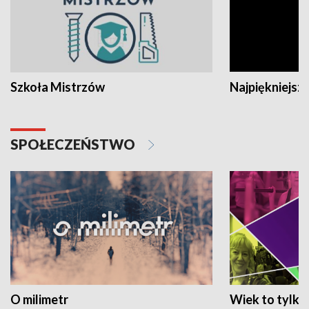
Szkoła Mistrzów
Najpiękniejsze
SPOŁECZEŃSTWO
O milimetr
Wiek to tylko 