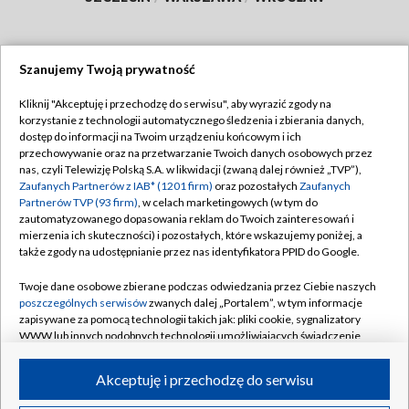
Szanujemy Twoją prywatność
Dołącz do nas:
Kliknij "Akceptuję i przechodzę do serwisu", aby wyrazić zgody na
korzystanie z technologii automatycznego śledzenia i zbierania danych,
TVP
dostęp do informacji na Twoim urządzeniu końcowym i ich
Abonament TVP
przechowywanie oraz na przetwarzanie Twoich danych osobowych przez
Regulamin TVP
nas, czyli Telewizję Polską S.A. w likwidacji (zwaną dalej również „TVP”),
Emisja w TVP
Zaufanych Partnerów z IAB* (1201 firm)
oraz pozostałych
Zaufanych
Polityka prywatności
Partnerów TVP (93 firm)
, w celach marketingowych (w tym do
Centrum informacji TVP
Moje zgody
zautomatyzowanego dopasowania reklam do Twoich zainteresowań i
mierzenia ich skuteczności) i pozostałych, które wskazujemy poniżej, a
Naziemna Telewizja Cyfrowa
Pomoc
także zgody na udostępnianie przez nas identyfikatora PPID do Google.
Sklep TVP
Biuro reklamy
Twoje dane osobowe zbierane podczas odwiedzania przez Ciebie naszych
Rada Programowa
poszczególnych serwisów
zwanych dalej „Portalem”, w tym informacje
Kontakt
zapisywane za pomocą technologii takich jak: pliki cookie, sygnalizatory
System NOS
WWW lub innych podobnych technologii umożliwiających świadczenie
dopasowanych i bezpiecznych usług, personalizację treści oraz reklam,
Informacje o nadawcy
Kanały
udostępnianie funkcji mediów społecznościowych oraz analizowanie
Akceptuję i przechodzę do serwisu
ruchu w Internecie.
Program dla prasy
©2026 Telewizja Polska S.A. w likwidacji