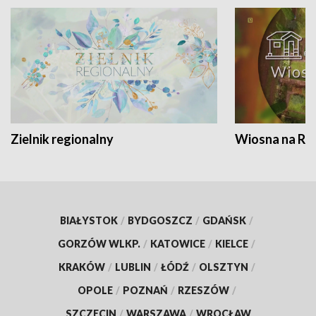
Zielnik regionalny
Wiosna na RO
BIAŁYSTOK
/
BYDGOSZCZ
/
GDAŃSK
/
GORZÓW WLKP.
/
KATOWICE
/
KIELCE
/
KRAKÓW
/
LUBLIN
/
ŁÓDŹ
/
OLSZTYN
/
OPOLE
/
POZNAŃ
/
RZESZÓW
/
SZCZECIN
/
WARSZAWA
/
WROCŁAW