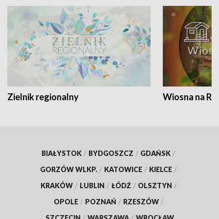
Zielnik regionalny
Wiosna na RO
BIAŁYSTOK
/
BYDGOSZCZ
/
GDAŃSK
/
GORZÓW WLKP.
/
KATOWICE
/
KIELCE
/
KRAKÓW
/
LUBLIN
/
ŁÓDŹ
/
OLSZTYN
/
OPOLE
/
POZNAŃ
/
RZESZÓW
/
SZCZECIN
/
WARSZAWA
/
WROCŁAW