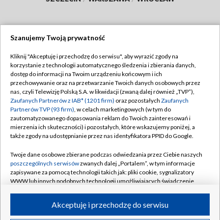
Szanujemy Twoją prywatność
Dołącz do nas:
Kliknij "Akceptuję i przechodzę do serwisu", aby wyrazić zgody na
korzystanie z technologii automatycznego śledzenia i zbierania danych,
TVP
dostęp do informacji na Twoim urządzeniu końcowym i ich
Abonament TVP
przechowywanie oraz na przetwarzanie Twoich danych osobowych przez
Regulamin TVP
nas, czyli Telewizję Polską S.A. w likwidacji (zwaną dalej również „TVP”),
Emisja w TVP
Zaufanych Partnerów z IAB* (1201 firm)
oraz pozostałych
Zaufanych
Polityka prywatności
Partnerów TVP (93 firm)
, w celach marketingowych (w tym do
Centrum informacji TVP
Moje zgody
zautomatyzowanego dopasowania reklam do Twoich zainteresowań i
mierzenia ich skuteczności) i pozostałych, które wskazujemy poniżej, a
Naziemna Telewizja Cyfrowa
Pomoc
także zgody na udostępnianie przez nas identyfikatora PPID do Google.
Sklep TVP
Biuro reklamy
Twoje dane osobowe zbierane podczas odwiedzania przez Ciebie naszych
Rada Programowa
poszczególnych serwisów
zwanych dalej „Portalem”, w tym informacje
Kontakt
zapisywane za pomocą technologii takich jak: pliki cookie, sygnalizatory
System NOS
WWW lub innych podobnych technologii umożliwiających świadczenie
dopasowanych i bezpiecznych usług, personalizację treści oraz reklam,
Informacje o nadawcy
Kanały
udostępnianie funkcji mediów społecznościowych oraz analizowanie
Akceptuję i przechodzę do serwisu
ruchu w Internecie.
Program dla prasy
©2026 Telewizja Polska S.A. w likwidacji