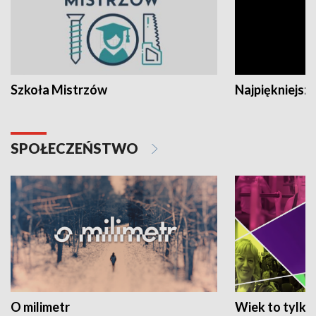
Szkoła Mistrzów
Najpiękniejsze
SPOŁECZEŃSTWO
O milimetr
Wiek to tylko 