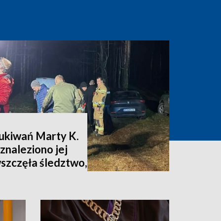
zukiwań Marty K.
znaleziono jej
wszczęła śledztwo,
nia [zdjęcia,