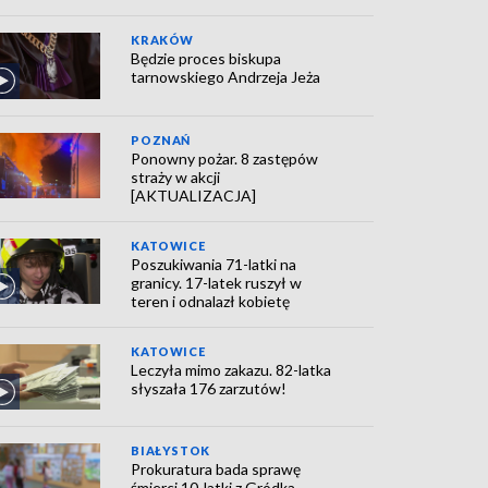
KRAKÓW
Będzie proces biskupa
tarnowskiego Andrzeja Jeża
POZNAŃ
Ponowny pożar. 8 zastępów
straży w akcji
[AKTUALIZACJA]
KATOWICE
Poszukiwania 71-latki na
granicy. 17-latek ruszył w
teren i odnalazł kobietę
KATOWICE
Leczyła mimo zakazu. 82-latka
słyszała 176 zarzutów!
BIAŁYSTOK
Prokuratura bada sprawę
śmierci 10-latki z Gródka