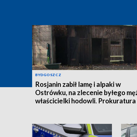
BYDGOSZCZ
Rosjanin zabił lamę i alpaki w
Ostrówku, na zlecenie byłego mę
właścicielki hodowli. Prokuratura
wysłała akt oskarżenia!