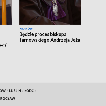
KRAKÓW
Będzie proces biskupa
tarnowskiego Andrzeja Jeża
DEO]
KÓW
/
LUBLIN
/
ŁÓDŹ
/
ROCŁAW