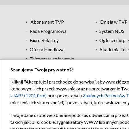
Abonament TVP
Emisja w TVP
Rada Programowa
System NOS
Biuro Reklamy
Ogłoszenie pr
Oferta Handlowa
Akademia Tele
Telegazeta ogłoszenia
Szanujemy Twoją prywatność
Regulamin TVP
Kliknij "Akceptuję i przechodzę do serwisu", aby wyrazić zg
końcowym i ich przechowywanie oraz na przetwarzanie Twoich
z IAB* (1201 firm)
oraz pozostałych
Zaufanych Partnerów T
mierzenia ich skuteczności) i pozostałych, które wskazujemy
Twoje dane osobowe zbierane podczas odwiedzania przez 
takich jak: pliki cookie, sygnalizatory WWW lub innych pod
udostępnianie funkcji mediów społecznościowych oraz anali