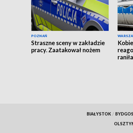
POZNAŃ
WARSZ
Straszne sceny w zakładzie
Kobie
pracy. Zaatakował nożem
reago
raniła
BIAŁYSTOK
/
BYDGO
OLSZTY