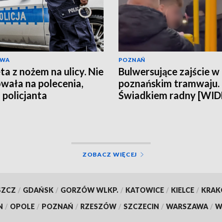
AWA
POZNAŃ
ta z nożem na ulicy. Nie
Bulwersujące zajście w
wała na polecenia,
poznańskim tramwaju.
 policjanta
Świadkiem radny [WI
ZOBACZ WIĘCEJ
SZCZ
/
GDAŃSK
/
GORZÓW WLKP.
/
KATOWICE
/
KIELCE
/
KRA
N
/
OPOLE
/
POZNAŃ
/
RZESZÓW
/
SZCZECIN
/
WARSZAWA
/
W