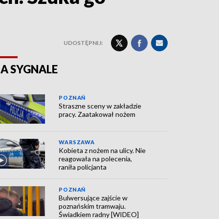
UDOSTĘPNIJ:
A SYGNALE
POZNAŃ
Straszne sceny w zakładzie
pracy. Zaatakował nożem
WARSZAWA
Kobieta z nożem na ulicy. Nie
reagowała na polecenia,
raniła policjanta
POZNAŃ
Bulwersujące zajście w
poznańskim tramwaju.
Świadkiem radny [WIDEO]