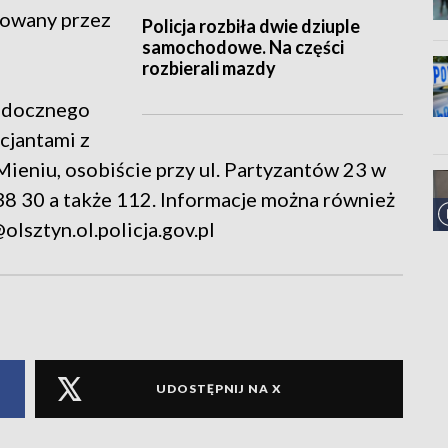
rowany przez
Policja rozbiła dwie dziuple
samochodowe. Na części
rozbierali mazdy
widocznego
icjantami z
ieniu, osobiście przy ul. Partyzantów 23 w
38 30 a także 112. Informacje można również
lsztyn.ol.policja.gov.pl
UDOSTĘPNIJ NA X