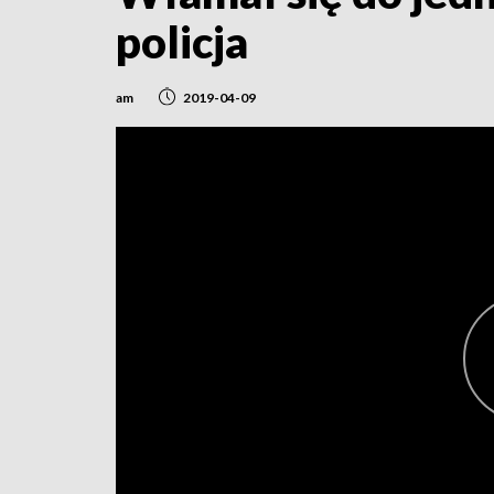
policja
am
2019-04-09