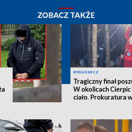
ZOBACZ TAKŻE
BYDGOSZCZ
Tragiczny finał pos
ża
W okolicach Cierpic 
ciało. Prokuratura 
kobieta miała obraże
wideo]