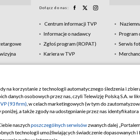
Dołącz do nas:
Centrum informacji TVP
Naziemna
Informacje o nadawcy
Program d
zetargowe
Zgłoś program (ROPAT)
Serwis fo
wizyjna
Kariera w TVP
Merchandi
Polityka prywatności
Moje zgody
Pomoc
Biuro re
ody na korzystanie z technologii automatycznego śledzenia i zbie
 danych osobowych przez nas, czyli Telewizję Polską S.A. w likw
VP (93 firm)
, w celach marketingowych (w tym do zautomatyzow
 poniżej, a także zgody na udostępnianie przez nas identyfikator
Ciebie naszych
poszczególnych serwisów
zwanych dalej „Portalem
obnych technologii umożliwiających świadczenie dopasowanych i be
zowanie ruchu w Internecie.