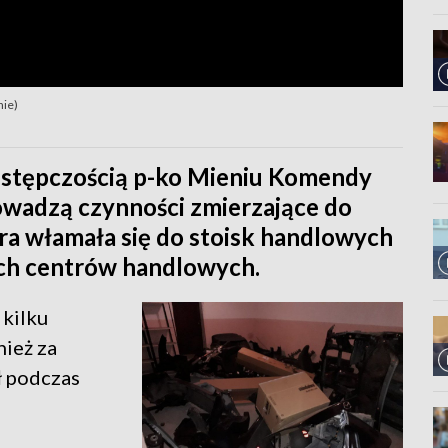
nie)
zestępczością p-ko Mieniu Komendy
rowadzą czynności zmierzające do
óra włamała się do stoisk handlowych
ich centrów handlowych.
 kilku
nież za
ł podczas