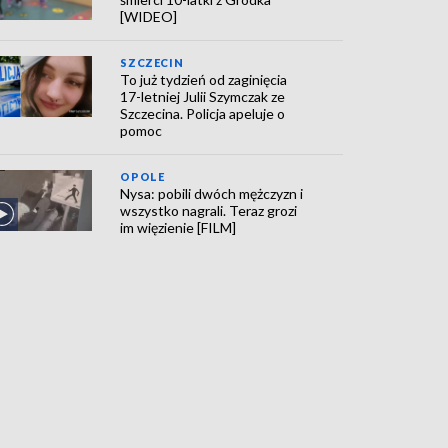
[WIDEO]
SZCZECIN
To już tydzień od zaginięcia
17-letniej Julii Szymczak ze
Szczecina. Policja apeluje o
pomoc
OPOLE
Nysa: pobili dwóch mężczyzn i
wszystko nagrali. Teraz grozi
im więzienie [FILM]