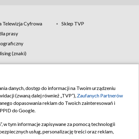
 Telewizja Cyfrowa
Sklep TVP
la prasy
tograficzny
sing (znaki)
klamy
Kontakt
rania danych, dostęp do informacji na Twoim urządzeniu
idacji (zwaną dalej również „TVP”),
Zaufanych Partnerów
anego dopasowania reklam do Twoich zainteresowań i
a PPID do Google.
”, w tym informacje zapisywane za pomocą technologii
zpiecznych usług, personalizację treści oraz reklam,