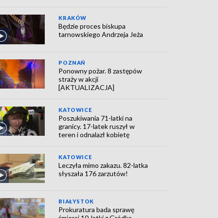
KRAKÓW
Będzie proces biskupa
tarnowskiego Andrzeja Jeża
POZNAŃ
Ponowny pożar. 8 zastępów
straży w akcji
[AKTUALIZACJA]
KATOWICE
Poszukiwania 71-latki na
granicy. 17-latek ruszył w
teren i odnalazł kobietę
KATOWICE
Leczyła mimo zakazu. 82-latka
słyszała 176 zarzutów!
BIAŁYSTOK
Prokuratura bada sprawę
śmierci 10-latki z Gródka