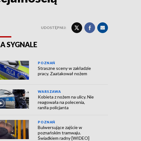
UDOSTĘPNIJ:
A SYGNALE
POZNAŃ
Straszne sceny w zakładzie
pracy. Zaatakował nożem
WARSZAWA
Kobieta z nożem na ulicy. Nie
reagowała na polecenia,
raniła policjanta
POZNAŃ
Bulwersujące zajście w
poznańskim tramwaju.
Świadkiem radny [WIDEO]