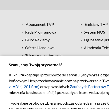
Abonament TVP
Emisja w TVP
Rada Programowa
System NOS
Biuro Reklamy
Ogłoszenie pr
Oferta Handlowa
Akademia Tele
Telegazeta ogłoszenia
Szanujemy Twoją prywatność
Regulamin TVP
Kliknij "Akceptuję i przechodzę do serwisu", aby wyrazić zg
końcowym i ich przechowywanie oraz na przetwarzanie Twoich
z IAB* (1201 firm)
oraz pozostałych
Zaufanych Partnerów T
mierzenia ich skuteczności) i pozostałych, które wskazujemy
Twoje dane osobowe zbierane podczas odwiedzania przez 
takich jak: pliki cookie, sygnalizatory WWW lub innych pod