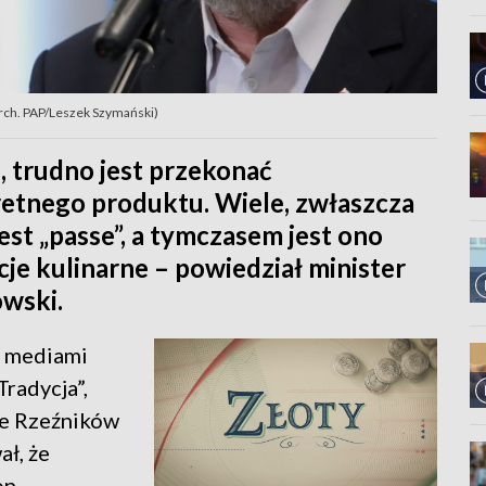
 arch. PAP/Leszek Szymański)
, trudno jest przekonać
tnego produktu. Wiele, zwłaszcza
st „passe”, a tymczasem jest ono
je kulinarne – powiedział minister
owski.
z mediami
radycja”,
e Rzeźników
ał, że
on