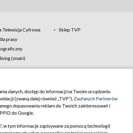
 Telewizja Cyfrowa
Sklep TVP
la prasy
tograficzny
sing (znaki)
klamy
Kontakt
rania danych, dostęp do informacji na Twoim urządzeniu
idacji (zwaną dalej również „TVP”),
Zaufanych Partnerów
anego dopasowania reklam do Twoich zainteresowań i
a PPID do Google.
”, w tym informacje zapisywane za pomocą technologii
zpiecznych usług, personalizację treści oraz reklam,