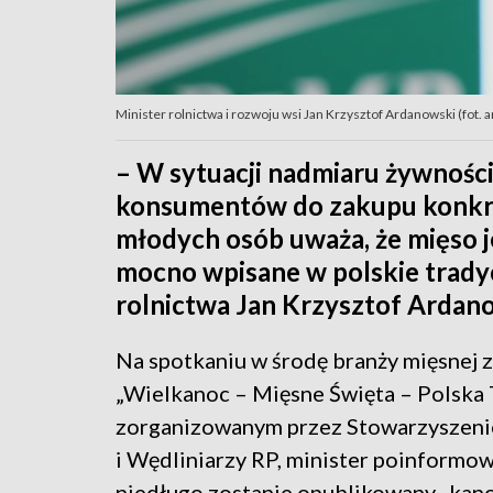
Minister rolnictwa i rozwoju wsi Jan Krzysztof Ardanowski (fot.
– W sytuacji nadmiaru żywności
konsumentów do zakupu konkre
młodych osób uważa, że mięso je
mocno wpisane w polskie tradyc
rolnictwa Jan Krzysztof Ardan
Na spotkaniu w środę branży mięsnej 
„Wielkanoc – Mięsne Święta – Polska T
zorganizowanym przez Stowarzyszeni
i Wędliniarzy RP, minister poinformow
niedługo zostanie opublikowany „kan