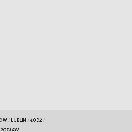
KÓW
/
LUBLIN
/
ŁÓDŹ
/
ROCŁAW