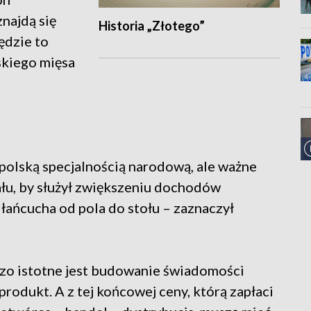
najdą się
Historia „Złotego”
ędzie to
skiego mięsa
 polską specjalnością narodową, ale ważne
ału, by służył zwiększeniu dochodów
łańcucha od pola do stołu – zaznaczył
dzo istotne jest budowanie świadomości
rodukt. A z tej końcowej ceny, którą zapłaci