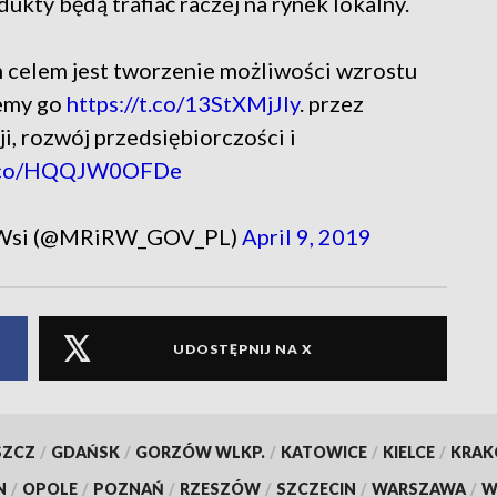
ukty będą trafiać raczej na rynek lokalny.
 celem jest tworzenie możliwości wzrostu
emy go
https://t.co/13StXMjJly
. przez
, rozwój przedsiębiorczości i
/t.co/HQQJW0OFDe
u Wsi (@MRiRW_GOV_PL)
April 9, 2019
UDOSTĘPNIJ NA X
SZCZ
/
GDAŃSK
/
GORZÓW WLKP.
/
KATOWICE
/
KIELCE
/
KRA
N
/
OPOLE
/
POZNAŃ
/
RZESZÓW
/
SZCZECIN
/
WARSZAWA
/
W