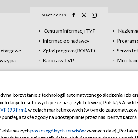
Dołącz do nas:
Centrum informacji TVP
Naziemna
Informacje o nadawcy
Program d
zetargowe
Zgłoś program (ROPAT)
Serwis fo
wizyjna
Kariera w TVP
Merchandi
Polityka prywatności
Moje zgody
Pomoc
Biuro re
ody na korzystanie z technologii automatycznego śledzenia i zbie
 danych osobowych przez nas, czyli Telewizję Polską S.A. w likw
VP (93 firm)
, w celach marketingowych (w tym do zautomatyzow
 poniżej, a także zgody na udostępnianie przez nas identyfikator
Ciebie naszych
poszczególnych serwisów
zwanych dalej „Portalem
obnych technologii umożliwiających świadczenie dopasowanych i be