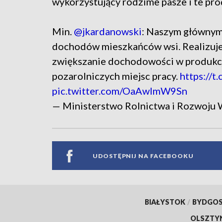
wykorzystujący rodzime pasze i te prod
Min.
@jkardanowski
: Naszym głównym
dochodów mieszkańców wsi. Realizuj
zwiększanie dochodowości w produkcji
pozarolniczych miejsc pracy.
https:/
pic.twitter.com/OaAwlmW9Sn
— Ministerstwo Rolnictwa i Rozwoj
UDOSTĘPNIJ NA FACEBOOKU
BIAŁYSTOK
/
BYDGO
OLSZTY