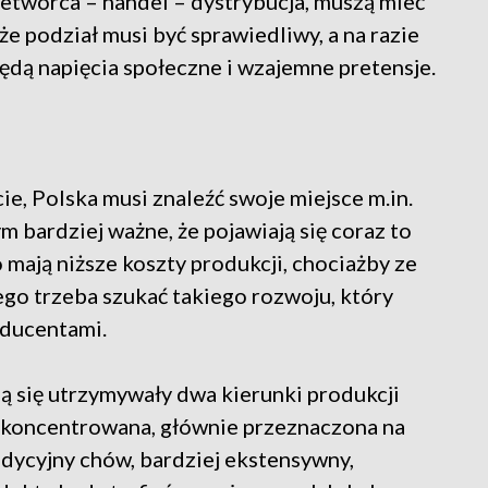
etwórca – handel – dystrybucja, muszą mieć
 że podział musi być sprawiedliwy, a na razie
o będą napięcia społeczne i wzajemne pretensje.
e, Polska musi znaleźć swoje miejsce m.in.
m bardziej ważne, że pojawiają się coraz to
 mają niższe koszty produkcji, chociażby ze
go trzeba szukać takiego rozwoju, który
oducentami.
 się utrzymywały dwa kierunki produkcji
, skoncentrowana, głównie przeznaczona na
adycyjny chów, bardziej ekstensywny,