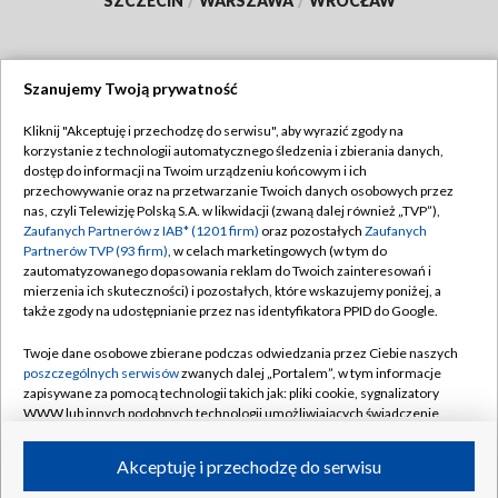
SZCZECIN
/
WARSZAWA
/
WROCŁAW
Szanujemy Twoją prywatność
Dołącz do nas:
Kliknij "Akceptuję i przechodzę do serwisu", aby wyrazić zgody na
korzystanie z technologii automatycznego śledzenia i zbierania danych,
TVP
dostęp do informacji na Twoim urządzeniu końcowym i ich
Abonament TVP
przechowywanie oraz na przetwarzanie Twoich danych osobowych przez
Regulamin TVP
nas, czyli Telewizję Polską S.A. w likwidacji (zwaną dalej również „TVP”),
Emisja w TVP
Polityka prywatności
Zaufanych Partnerów z IAB* (1201 firm)
oraz pozostałych
Zaufanych
Partnerów TVP (93 firm)
, w celach marketingowych (w tym do
Centrum informacji TVP
Moje zgody
zautomatyzowanego dopasowania reklam do Twoich zainteresowań i
mierzenia ich skuteczności) i pozostałych, które wskazujemy poniżej, a
Naziemna Telewizja Cyfrowa
Pomoc
także zgody na udostępnianie przez nas identyfikatora PPID do Google.
Sklep TVP
Biuro reklamy
Twoje dane osobowe zbierane podczas odwiedzania przez Ciebie naszych
Rada Programowa
Kontakt
poszczególnych serwisów
zwanych dalej „Portalem”, w tym informacje
zapisywane za pomocą technologii takich jak: pliki cookie, sygnalizatory
System NOS
WWW lub innych podobnych technologii umożliwiających świadczenie
dopasowanych i bezpiecznych usług, personalizację treści oraz reklam,
Informacje o nadawcy
Kanały
udostępnianie funkcji mediów społecznościowych oraz analizowanie
Akceptuję i przechodzę do serwisu
ruchu w Internecie.
Program dla prasy