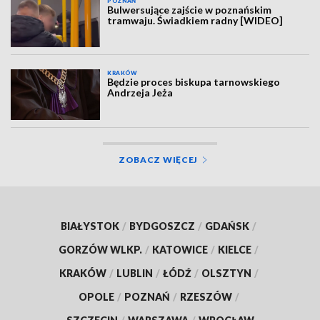
POZNAŃ
Bulwersujące zajście w poznańskim
tramwaju. Świadkiem radny [WIDEO]
KRAKÓW
Będzie proces biskupa tarnowskiego
Andrzeja Jeża
ZOBACZ WIĘCEJ
BIAŁYSTOK
/
BYDGOSZCZ
/
GDAŃSK
/
GORZÓW WLKP.
/
KATOWICE
/
KIELCE
/
KRAKÓW
/
LUBLIN
/
ŁÓDŹ
/
OLSZTYN
/
OPOLE
/
POZNAŃ
/
RZESZÓW
/