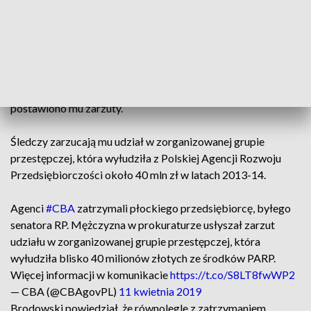
Informację o zatrzymaniu mężczyzny przez funkcjonariuszy
krakowskiej delegatury CBA potwierdził w czwartek
naczelnik wydziału komunikacji społecznej Biura,
Temistokles Brodowski. Zatrzymany w Płocku były senator
trafił już do krakowskiej prokuratury regionalnej, gdzie
postawiono mu zarzuty.
Śledczy zarzucają mu udział w zorganizowanej grupie
przestępczej, która wyłudziła z Polskiej Agencji Rozwoju
Przedsiębiorczości około 40 mln zł w latach 2013-14.
Agenci
#CBA
zatrzymali płockiego przedsiębiorcę, byłego
senatora RP. Mężczyzna w prokuraturze usłyszał zarzut
udziału w zorganizowanej grupie przestępczej, która
wyłudziła blisko 40 milionów złotych ze środków PARP.
Więcej informacji w komunikacie
https://t.co/S8LT8fwWP2
— CBA (@CBAgovPL)
11 kwietnia 2019
Brodowski powiedział, że równolegle z zatrzymaniem