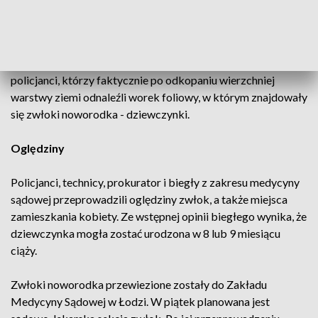
wtorek, a ciało dziewczynki zostało zakopane w lesie w
pobliżu miejsca zamieszkania kobiety – wyjaśnił Kopania.
Dodał, że w opisane przez kobietę miejsce udali się
policjanci, którzy faktycznie po odkopaniu wierzchniej
warstwy ziemi odnaleźli worek foliowy, w którym znajdowały
się zwłoki noworodka - dziewczynki.
Oględziny
Policjanci, technicy, prokurator i biegły z zakresu medycyny
sądowej przeprowadzili oględziny zwłok, a także miejsca
zamieszkania kobiety. Ze wstępnej opinii biegłego wynika, że
dziewczynka mogła zostać urodzona w 8 lub 9 miesiącu
ciąży.
Zwłoki noworodka przewiezione zostały do Zakładu
Medycyny Sądowej w Łodzi. W piątek planowana jest