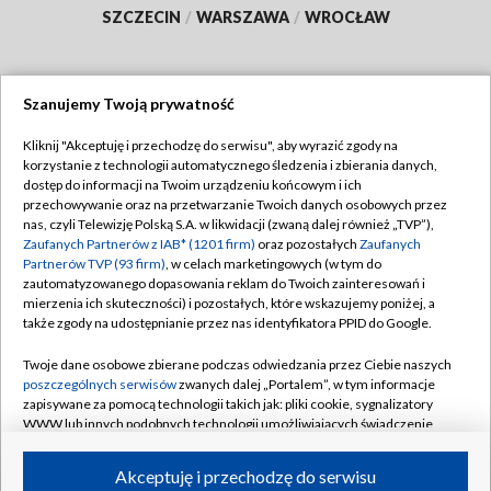
SZCZECIN
/
WARSZAWA
/
WROCŁAW
Szanujemy Twoją prywatność
Dołącz do nas:
Kliknij "Akceptuję i przechodzę do serwisu", aby wyrazić zgody na
korzystanie z technologii automatycznego śledzenia i zbierania danych,
TVP
dostęp do informacji na Twoim urządzeniu końcowym i ich
Abonament TVP
przechowywanie oraz na przetwarzanie Twoich danych osobowych przez
Regulamin TVP
nas, czyli Telewizję Polską S.A. w likwidacji (zwaną dalej również „TVP”),
Emisja w TVP
Polityka prywatności
Zaufanych Partnerów z IAB* (1201 firm)
oraz pozostałych
Zaufanych
Partnerów TVP (93 firm)
, w celach marketingowych (w tym do
Centrum informacji TVP
Moje zgody
zautomatyzowanego dopasowania reklam do Twoich zainteresowań i
mierzenia ich skuteczności) i pozostałych, które wskazujemy poniżej, a
Naziemna Telewizja Cyfrowa
Pomoc
także zgody na udostępnianie przez nas identyfikatora PPID do Google.
Sklep TVP
Biuro reklamy
Twoje dane osobowe zbierane podczas odwiedzania przez Ciebie naszych
Rada Programowa
Kontakt
poszczególnych serwisów
zwanych dalej „Portalem”, w tym informacje
zapisywane za pomocą technologii takich jak: pliki cookie, sygnalizatory
System NOS
WWW lub innych podobnych technologii umożliwiających świadczenie
dopasowanych i bezpiecznych usług, personalizację treści oraz reklam,
Informacje o nadawcy
Kanały
udostępnianie funkcji mediów społecznościowych oraz analizowanie
Akceptuję i przechodzę do serwisu
ruchu w Internecie.
Program dla prasy