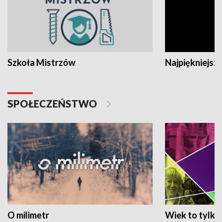
Szkoła Mistrzów
Najpiękniejsze
SPOŁECZEŃSTWO
O milimetr
Wiek to tylko 