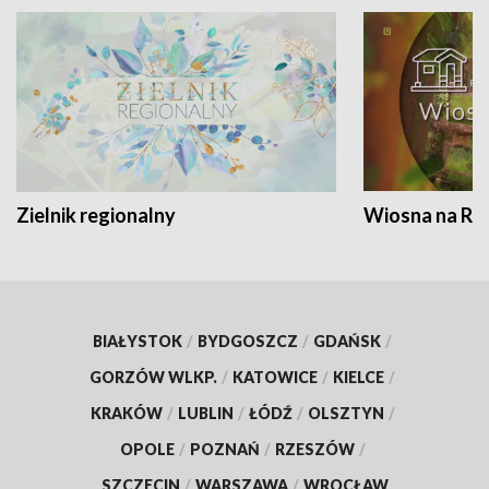
Zielnik regionalny
Wiosna na RO
BIAŁYSTOK
/
BYDGOSZCZ
/
GDAŃSK
/
GORZÓW WLKP.
/
KATOWICE
/
KIELCE
/
KRAKÓW
/
LUBLIN
/
ŁÓDŹ
/
OLSZTYN
/
OPOLE
/
POZNAŃ
/
RZESZÓW
/
SZCZECIN
/
WARSZAWA
/
WROCŁAW