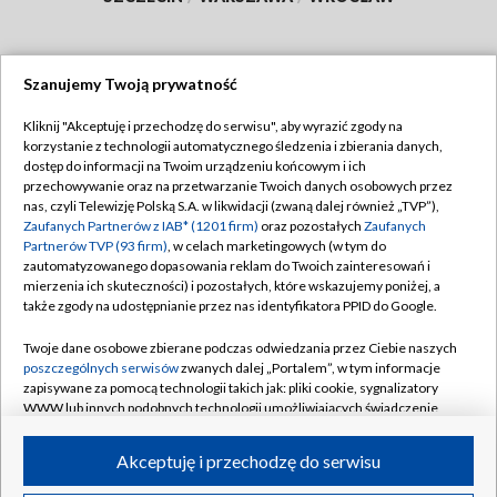
Szanujemy Twoją prywatność
Dołącz do nas:
Kliknij "Akceptuję i przechodzę do serwisu", aby wyrazić zgody na
korzystanie z technologii automatycznego śledzenia i zbierania danych,
TVP
dostęp do informacji na Twoim urządzeniu końcowym i ich
Abonament TVP
przechowywanie oraz na przetwarzanie Twoich danych osobowych przez
Regulamin TVP
nas, czyli Telewizję Polską S.A. w likwidacji (zwaną dalej również „TVP”),
Emisja w TVP
Zaufanych Partnerów z IAB* (1201 firm)
oraz pozostałych
Zaufanych
Polityka prywatności
Partnerów TVP (93 firm)
, w celach marketingowych (w tym do
Centrum informacji TVP
Moje zgody
zautomatyzowanego dopasowania reklam do Twoich zainteresowań i
mierzenia ich skuteczności) i pozostałych, które wskazujemy poniżej, a
Naziemna Telewizja Cyfrowa
Pomoc
także zgody na udostępnianie przez nas identyfikatora PPID do Google.
Sklep TVP
Biuro reklamy
Twoje dane osobowe zbierane podczas odwiedzania przez Ciebie naszych
Rada Programowa
poszczególnych serwisów
zwanych dalej „Portalem”, w tym informacje
Kontakt
zapisywane za pomocą technologii takich jak: pliki cookie, sygnalizatory
System NOS
WWW lub innych podobnych technologii umożliwiających świadczenie
dopasowanych i bezpiecznych usług, personalizację treści oraz reklam,
Informacje o nadawcy
Kanały
udostępnianie funkcji mediów społecznościowych oraz analizowanie
Akceptuję i przechodzę do serwisu
ruchu w Internecie.
Program dla prasy
©2026 Telewizja Polska S.A. w likwidacji