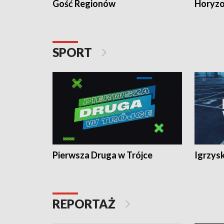
Gość Regionów
Horyzo
SPORT
Pierwsza Druga w Trójce
Igrzys
REPORTAŻ