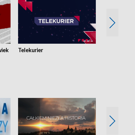
wiek
Telekurier
Kryminalna 