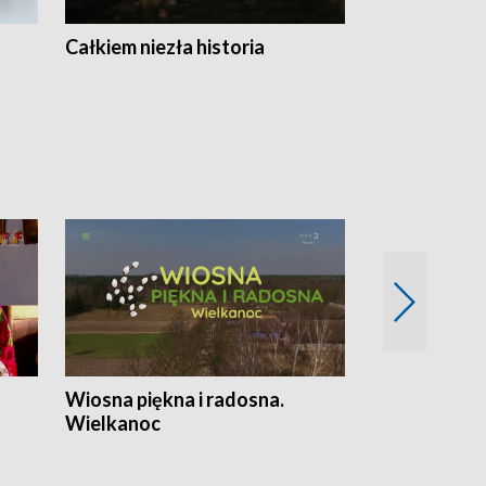
Całkiem niezła historia
Sanatoria
Wiosna piękna i radosna.
Gwiazdy od 
Wielkanoc
gwiazdki