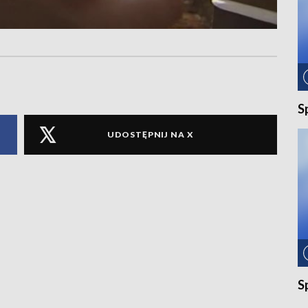
S
UDOSTĘPNIJ NA X
S