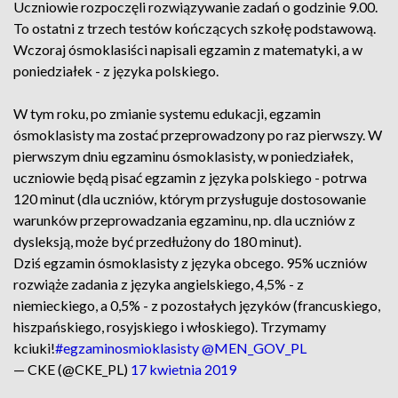
Uczniowie rozpoczęli rozwiązywanie zadań o godzinie 9.00.
To ostatni z trzech testów kończących szkołę podstawową.
Wczoraj ósmoklasiści napisali egzamin z matematyki, a w
poniedziałek - z języka polskiego.
W tym roku, po zmianie systemu edukacji, egzamin
ósmoklasisty ma zostać przeprowadzony po raz pierwszy. W
pierwszym dniu egzaminu ósmoklasisty, w poniedziałek,
uczniowie będą pisać egzamin z języka polskiego - potrwa
120 minut (dla uczniów, którym przysługuje dostosowanie
warunków przeprowadzania egzaminu, np. dla uczniów z
dysleksją, może być przedłużony do 180 minut).
Dziś egzamin ósmoklasisty z języka obcego. 95% uczniów
rozwiąże zadania z języka angielskiego, 4,5% - z
niemieckiego, a 0,5% - z pozostałych języków (francuskiego,
hiszpańskiego, rosyjskiego i włoskiego). Trzymamy
kciuki!
#egzaminosmioklasisty
@MEN_GOV_PL
— CKE (@CKE_PL)
17 kwietnia 2019