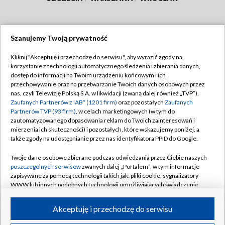
Szanujemy Twoją prywatność
Dołącz do nas:
Kliknij "Akceptuję i przechodzę do serwisu", aby wyrazić zgody na
korzystanie z technologii automatycznego śledzenia i zbierania danych,
TVP
dostęp do informacji na Twoim urządzeniu końcowym i ich
Abonament TVP
przechowywanie oraz na przetwarzanie Twoich danych osobowych przez
Regulamin TVP
nas, czyli Telewizję Polską S.A. w likwidacji (zwaną dalej również „TVP”),
Emisja w TVP
Zaufanych Partnerów z IAB* (1201 firm)
oraz pozostałych
Zaufanych
Polityka prywatności
Partnerów TVP (93 firm)
, w celach marketingowych (w tym do
Centrum informacji TVP
Moje zgody
zautomatyzowanego dopasowania reklam do Twoich zainteresowań i
mierzenia ich skuteczności) i pozostałych, które wskazujemy poniżej, a
Naziemna Telewizja Cyfrowa
Pomoc
także zgody na udostępnianie przez nas identyfikatora PPID do Google.
Sklep TVP
Biuro reklamy
Twoje dane osobowe zbierane podczas odwiedzania przez Ciebie naszych
Rada Programowa
poszczególnych serwisów
zwanych dalej „Portalem”, w tym informacje
Kontakt
zapisywane za pomocą technologii takich jak: pliki cookie, sygnalizatory
System NOS
WWW lub innych podobnych technologii umożliwiających świadczenie
dopasowanych i bezpiecznych usług, personalizację treści oraz reklam,
Informacje o nadawcy
Kanały
udostępnianie funkcji mediów społecznościowych oraz analizowanie
Akceptuję i przechodzę do serwisu
ruchu w Internecie.
Program dla prasy
©2026 Telewizja Polska S.A. w likwidacji