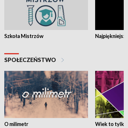
Szkoła Mistrzów
Najpiękniejsze
SPOŁECZEŃSTWO
O milimetr
Wiek to tylko 