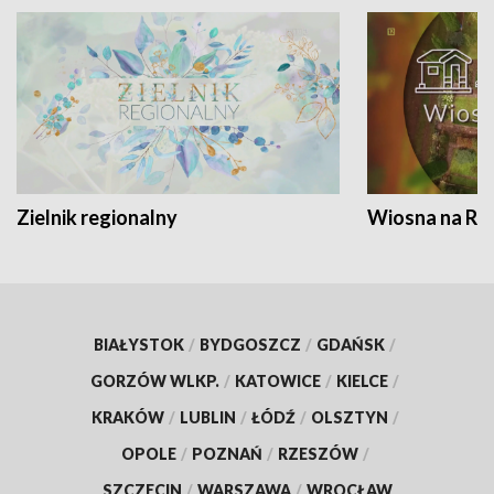
Zielnik regionalny
Wiosna na RO
BIAŁYSTOK
/
BYDGOSZCZ
/
GDAŃSK
/
GORZÓW WLKP.
/
KATOWICE
/
KIELCE
/
KRAKÓW
/
LUBLIN
/
ŁÓDŹ
/
OLSZTYN
/
OPOLE
/
POZNAŃ
/
RZESZÓW
/
SZCZECIN
/
WARSZAWA
/
WROCŁAW