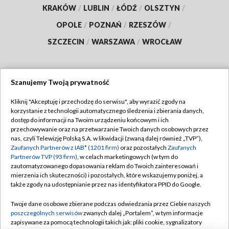
KRAKÓW
/
LUBLIN
/
ŁÓDŹ
/
OLSZTYN
/
OPOLE
/
POZNAŃ
/
RZESZÓW
/
SZCZECIN
/
WARSZAWA
/
WROCŁAW
Szanujemy Twoją prywatność
Dołącz do nas:
Kliknij "Akceptuję i przechodzę do serwisu", aby wyrazić zgody na
korzystanie z technologii automatycznego śledzenia i zbierania danych,
TVP
dostęp do informacji na Twoim urządzeniu końcowym i ich
Abonament TVP
przechowywanie oraz na przetwarzanie Twoich danych osobowych przez
Regulamin TVP
nas, czyli Telewizję Polską S.A. w likwidacji (zwaną dalej również „TVP”),
Emisja w TVP
Polityka prywatności
Zaufanych Partnerów z IAB* (1201 firm)
oraz pozostałych
Zaufanych
Partnerów TVP (93 firm)
, w celach marketingowych (w tym do
Centrum informacji TVP
Moje zgody
zautomatyzowanego dopasowania reklam do Twoich zainteresowań i
mierzenia ich skuteczności) i pozostałych, które wskazujemy poniżej, a
Naziemna Telewizja Cyfrowa
Pomoc
także zgody na udostępnianie przez nas identyfikatora PPID do Google.
Sklep TVP
Biuro reklamy
Twoje dane osobowe zbierane podczas odwiedzania przez Ciebie naszych
Rada Programowa
Kontakt
poszczególnych serwisów
zwanych dalej „Portalem”, w tym informacje
zapisywane za pomocą technologii takich jak: pliki cookie, sygnalizatory
System NOS