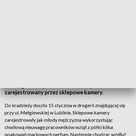
Złodziej perfum
Policjanci z VI Komisariatu Policji w Lublinie
poszukują sprawcy kradzieży perfum z drogerii przy
ul. Mełgiewskiej. Moment kradzieży został
zarejestrowany przez sklepowe kamery.
Do kradzieży doszło 15 stycznia w drogerii znajdującej się
przy ul. Mełgiewskiej w Lublinie. Sklepowe kamery
zarejestrowały jak młody mężczyzna wykorzystując
chwilową nieuwagę pracowników wziął z półki kilka
opakowań markowych perfum. Następnie chodząc wzdłuż