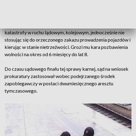
Kierowca został zatrzymany i przewieziony na komisariat, a
pojazd przekazano osobie uprawnionej. 29-latek usłyszał
zarzut sprowadzenia bezpośredniego niebezpieczeństwa
katastrofy w ruchu lądowym, kolejowym, jednocześnie nie
stosując się do orzeczonego zakazu prowadzenia pojazdów i
kierując w stanie nietrzeźwości. Grozi mu kara pozbawienia
wolności na okres od 6 miesięcy do lat 8.
Do czasu sądowego finału tej sprawy karnej, sąd na wniosek
prokuratury zastosował wobec podejrzanego środek
zapobiegawczy w postaci dwumiesięcznego aresztu
tymczasowego.