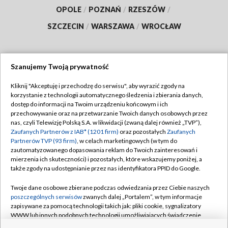
OPOLE
/
POZNAŃ
/
RZESZÓW
/
SZCZECIN
/
WARSZAWA
/
WROCŁAW
Szanujemy Twoją prywatność
Dołącz do nas:
Kliknij "Akceptuję i przechodzę do serwisu", aby wyrazić zgody na
korzystanie z technologii automatycznego śledzenia i zbierania danych,
TVP
dostęp do informacji na Twoim urządzeniu końcowym i ich
Abonament TVP
przechowywanie oraz na przetwarzanie Twoich danych osobowych przez
Regulamin TVP
nas, czyli Telewizję Polską S.A. w likwidacji (zwaną dalej również „TVP”),
Emisja w TVP
Polityka prywatności
Zaufanych Partnerów z IAB* (1201 firm)
oraz pozostałych
Zaufanych
Partnerów TVP (93 firm)
, w celach marketingowych (w tym do
Centrum informacji TVP
Moje zgody
zautomatyzowanego dopasowania reklam do Twoich zainteresowań i
mierzenia ich skuteczności) i pozostałych, które wskazujemy poniżej, a
Naziemna Telewizja Cyfrowa
Pomoc
także zgody na udostępnianie przez nas identyfikatora PPID do Google.
Sklep TVP
Biuro reklamy
Twoje dane osobowe zbierane podczas odwiedzania przez Ciebie naszych
Rada Programowa
Kontakt
poszczególnych serwisów
zwanych dalej „Portalem”, w tym informacje
zapisywane za pomocą technologii takich jak: pliki cookie, sygnalizatory
System NOS
WWW lub innych podobnych technologii umożliwiających świadczenie
dopasowanych i bezpiecznych usług, personalizację treści oraz reklam,
Informacje o nadawcy