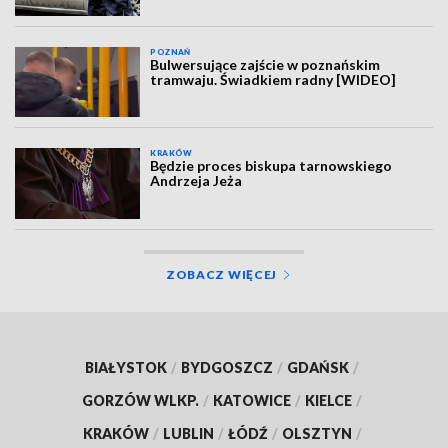
POZNAŃ
Bulwersujące zajście w poznańskim
tramwaju. Świadkiem radny [WIDEO]
KRAKÓW
Będzie proces biskupa tarnowskiego
Andrzeja Jeża
ZOBACZ WIĘCEJ
BIAŁYSTOK
/
BYDGOSZCZ
/
GDAŃSK
/
GORZÓW WLKP.
/
KATOWICE
/
KIELCE
/
KRAKÓW
/
LUBLIN
/
ŁÓDŹ
/
OLSZTYN
/