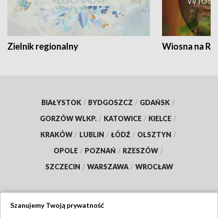
Zielnik regionalny
Wiosna na RO
BIAŁYSTOK
/
BYDGOSZCZ
/
GDAŃSK
/
GORZÓW WLKP.
/
KATOWICE
/
KIELCE
/
KRAKÓW
/
LUBLIN
/
ŁÓDŹ
/
OLSZTYN
/
OPOLE
/
POZNAŃ
/
RZESZÓW
/
SZCZECIN
/
WARSZAWA
/
WROCŁAW
Szanujemy Twoją prywatność
Dołącz do nas: