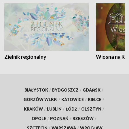
Zielnik regionalny
Wiosna na RO
BIAŁYSTOK
/
BYDGOSZCZ
/
GDAŃSK
/
GORZÓW WLKP.
/
KATOWICE
/
KIELCE
/
KRAKÓW
/
LUBLIN
/
ŁÓDŹ
/
OLSZTYN
/
OPOLE
/
POZNAŃ
/
RZESZÓW
/
SZCZECIN
/
WARSZAWA
/
WROCŁAW