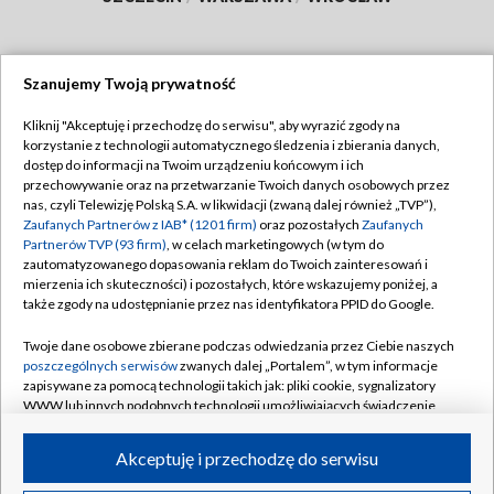
Szanujemy Twoją prywatność
Dołącz do nas:
Kliknij "Akceptuję i przechodzę do serwisu", aby wyrazić zgody na
korzystanie z technologii automatycznego śledzenia i zbierania danych,
TVP
dostęp do informacji na Twoim urządzeniu końcowym i ich
Abonament TVP
przechowywanie oraz na przetwarzanie Twoich danych osobowych przez
Regulamin TVP
nas, czyli Telewizję Polską S.A. w likwidacji (zwaną dalej również „TVP”),
Emisja w TVP
Zaufanych Partnerów z IAB* (1201 firm)
oraz pozostałych
Zaufanych
Polityka prywatności
Partnerów TVP (93 firm)
, w celach marketingowych (w tym do
Centrum informacji TVP
Moje zgody
zautomatyzowanego dopasowania reklam do Twoich zainteresowań i
mierzenia ich skuteczności) i pozostałych, które wskazujemy poniżej, a
Naziemna Telewizja Cyfrowa
Pomoc
także zgody na udostępnianie przez nas identyfikatora PPID do Google.
Sklep TVP
Biuro reklamy
Twoje dane osobowe zbierane podczas odwiedzania przez Ciebie naszych
Rada Programowa
poszczególnych serwisów
zwanych dalej „Portalem”, w tym informacje
Kontakt
zapisywane za pomocą technologii takich jak: pliki cookie, sygnalizatory
System NOS
WWW lub innych podobnych technologii umożliwiających świadczenie
dopasowanych i bezpiecznych usług, personalizację treści oraz reklam,
Informacje o nadawcy
Kanały
udostępnianie funkcji mediów społecznościowych oraz analizowanie
Akceptuję i przechodzę do serwisu
ruchu w Internecie.
Program dla prasy
©2026 Telewizja Polska S.A. w likwidacji