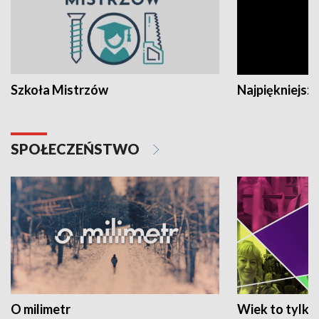
Szkoła Mistrzów
Najpiękniejsze
SPOŁECZEŃSTWO
O milimetr
Wiek to tylko 