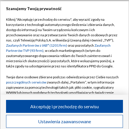
Szanujemy Twoją prywatność
Dołącz do nas:
Kliknij "Akceptuję i przechodzę do serwisu", aby wyrazić zgody na
korzystanie z technologii automatycznego śledzenia i zbierania danych,
TVP
dostęp do informacji na Twoim urządzeniu końcowym i ich
Abonament TVP
przechowywanie oraz na przetwarzanie Twoich danych osobowych przez
Regulamin TVP
nas, czyli Telewizję Polską S.A. w likwidacji (zwaną dalej również „TVP”),
Emisja w TVP
Polityka prywatności
Zaufanych Partnerów z IAB* (1201 firm)
oraz pozostałych
Zaufanych
Partnerów TVP (93 firm)
, w celach marketingowych (w tym do
Centrum informacji TVP
Moje zgody
zautomatyzowanego dopasowania reklam do Twoich zainteresowań i
mierzenia ich skuteczności) i pozostałych, które wskazujemy poniżej, a
Naziemna Telewizja Cyfrowa
Pomoc
także zgody na udostępnianie przez nas identyfikatora PPID do Google.
Sklep TVP
Biuro reklamy
Twoje dane osobowe zbierane podczas odwiedzania przez Ciebie naszych
Rada Programowa
Kontakt
poszczególnych serwisów
zwanych dalej „Portalem”, w tym informacje
zapisywane za pomocą technologii takich jak: pliki cookie, sygnalizatory
System NOS
WWW lub innych podobnych technologii umożliwiających świadczenie
dopasowanych i bezpiecznych usług, personalizację treści oraz reklam,
Informacje o nadawcy
Kanały
udostępnianie funkcji mediów społecznościowych oraz analizowanie
Akceptuję i przechodzę do serwisu
ruchu w Internecie.
Program dla prasy
©2026 Telewizja Polska S.A. w likwidacji
Biuro Reklamy
Twoje dane osobowe zbierane podczas odwiedzania przez Ciebie
Ustawienia zaawansowane
poszczególnych serwisów
na Portalu, takie jak adresy IP, identyfikatory
Ogłoszenie przetargowe