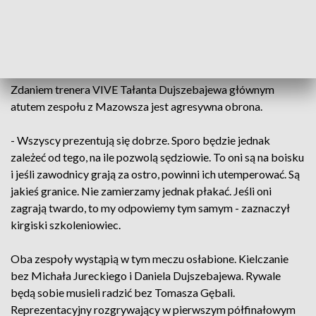
- Wyniki tych spotkań nie mają w tym momencie żadnego
znaczenia. Cała batalia rozpoczyna się od początku. W
Płocku nastawiamy się twardy bój - zaznaczył
lewoskrzydłowy PGE VIVE Kielce Mateusz Jachlewski.
Zdaniem trenera VIVE Tałanta Dujszebajewa głównym
atutem zespołu z Mazowsza jest agresywna obrona.
- Wszyscy prezentują się dobrze. Sporo będzie jednak
zależeć od tego, na ile pozwolą sędziowie. To oni są na boisku
i jeśli zawodnicy grają za ostro, powinni ich utemperować. Są
jakieś granice. Nie zamierzamy jednak płakać. Jeśli oni
zagrają twardo, to my odpowiemy tym samym - zaznaczył
kirgiski szkoleniowiec.
Oba zespoły wystąpią w tym meczu osłabione. Kielczanie
bez Michała Jureckiego i Daniela Dujszebajewa. Rywale
będą sobie musieli radzić bez Tomasza Gębali.
Reprezentacyjny rozgrywający w pierwszym półfinałowym