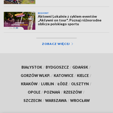
REGIONY
Aktywni Lokalnie z cyklem eventów
„Aktywni on tour". Poznaj różnorodne
oblicze polskiego sportu
ZOBACZ WIĘCEJ
BIAŁYSTOK
/
BYDGOSZCZ
/
GDAŃSK
/
GORZÓW WLKP.
/
KATOWICE
/
KIELCE
/
KRAKÓW
/
LUBLIN
/
ŁÓDŹ
/
OLSZTYN
/
OPOLE
/
POZNAŃ
/
RZESZÓW
/
SZCZECIN
/
WARSZAWA
/
WROCŁAW