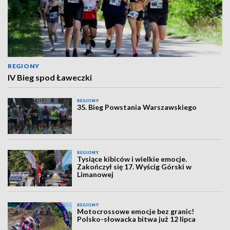
REGIONY
IV Bieg spod Ławeczki
REGIONY
35. Bieg Powstania Warszawskiego
REGIONY
Tysiące kibiców i wielkie emocje.
Zakończył się 17. Wyścig Górski w
Limanowej
REGIONY
Motocrossowe emocje bez granic!
Polsko-słowacka bitwa już 12 lipca