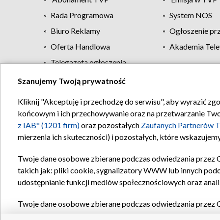
Rada Programowa
System NOS
Biuro Reklamy
Ogłoszenie pr
Oferta Handlowa
Akademia Tele
Telegazeta ogłoszenia
Szanujemy Twoją prywatność
Regulamin TVP
Kliknij "Akceptuję i przechodzę do serwisu", aby wyrazić zg
końcowym i ich przechowywanie oraz na przetwarzanie Twoich
z IAB* (1201 firm)
oraz pozostałych
Zaufanych Partnerów T
mierzenia ich skuteczności) i pozostałych, które wskazujemy
Twoje dane osobowe zbierane podczas odwiedzania przez 
takich jak: pliki cookie, sygnalizatory WWW lub innych pod
udostępnianie funkcji mediów społecznościowych oraz anali
Twoje dane osobowe zbierane podczas odwiedzania przez 
plików cookie, informacje o Twoich wyszukiwaniach w serwi