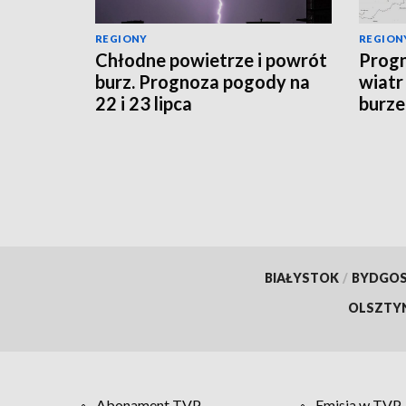
REGIONY
REGION
Chłodne powietrze i powrót
Progn
burz. Prognoza pogody na
wiatr
22 i 23 lipca
burze
sytua
BIAŁYSTOK
/
BYDGO
OLSZTY
Abonament TVP
Emisja w TVP