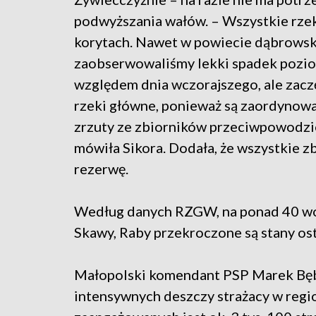
podwyższania wałów. – Wszystkie rzek
korytach. Nawet w powiecie dąbrows
zaobserwowaliśmy lekki spadek pozi
względem dnia wczorajszego, ale zacz
rzeki główne, ponieważ są zaordynow
zrzuty ze zbiorników przeciwpowodz
mówiła Sikora. Dodała, że wszystkie zb
rezerwę.
Według danych RZGW, na ponad 40 wod
Skawy, Raby przekroczone są stany os
Małopolski komendant PSP Marek Bęb
intensywnych deszczy strażacy w regio