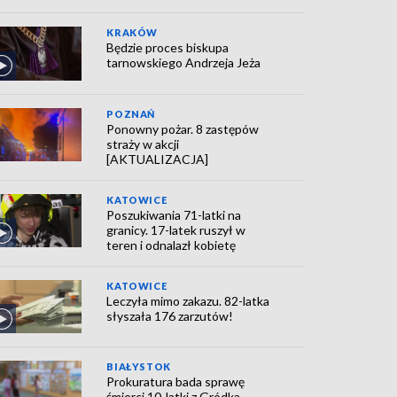
KRAKÓW
Będzie proces biskupa
tarnowskiego Andrzeja Jeża
POZNAŃ
Ponowny pożar. 8 zastępów
straży w akcji
[AKTUALIZACJA]
KATOWICE
Poszukiwania 71-latki na
granicy. 17-latek ruszył w
teren i odnalazł kobietę
KATOWICE
Leczyła mimo zakazu. 82-latka
słyszała 176 zarzutów!
BIAŁYSTOK
Prokuratura bada sprawę
śmierci 10-latki z Gródka