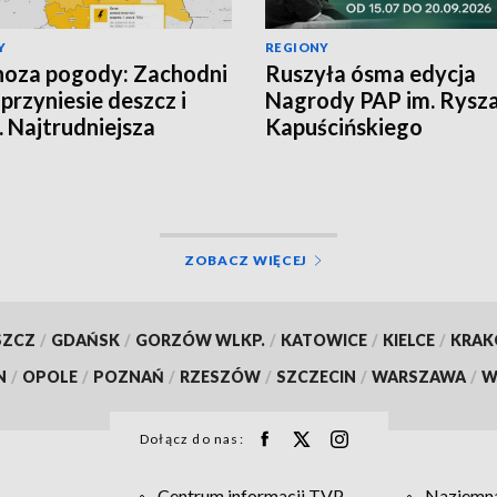
Y
REGIONY
oza pogody: Zachodni
Ruszyła ósma edycja
 przyniesie deszcz i
Nagrody PAP im. Rysz
. Najtrudniejsza
Kapuścińskiego
cja na północy
ZOBACZ WIĘCEJ
SZCZ
/
GDAŃSK
/
GORZÓW WLKP.
/
KATOWICE
/
KIELCE
/
KRA
N
/
OPOLE
/
POZNAŃ
/
RZESZÓW
/
SZCZECIN
/
WARSZAWA
/
W
Dołącz do nas:
Centrum informacji TVP
Naziemna