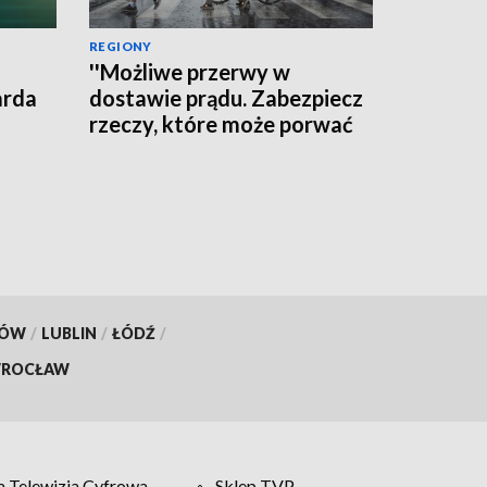
REGIONY
''Możliwe przerwy w
arda
dostawie prądu. Zabezpiecz
rzeczy, które może porwać
wiatr'' - ostrzega RCB
KÓW
/
LUBLIN
/
ŁÓDŹ
/
ROCŁAW
 Telewizja Cyfrowa
Sklep TVP