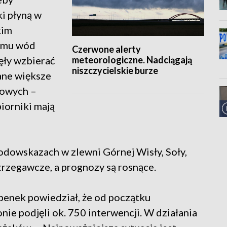
i płyną w
kim
omu wód
Czerwone alerty
meteorologiczne. Nadciągają
ęły wzbierać
niszczycielskie burze
ane większe
iowych –
iorniki mają
owskazach w zlewni Górnej Wisły, Soły,
trzegawcze, a prognozy są rosnące.
enek powiedział, że od początku
nie podjęli ok. 750 interwencji. W działania