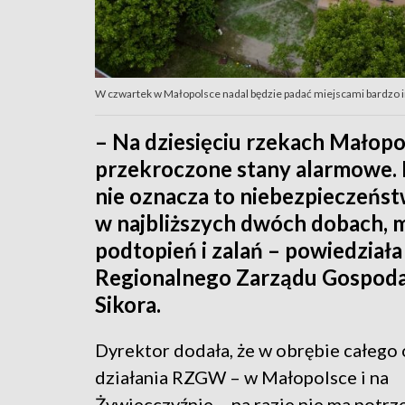
W czwartek w Małopolsce nadal będzie padać miejscami bardzo i
– Na dziesięciu rzekach Małop
przekroczone stany alarmowe. 
nie oznacza to niebezpieczeństw
w najbliższych dwóch dobach, m
podtopień i zalań – powiedział
Regionalnego Zarządu Gospoda
Sikora.
Dyrektor dodała, że w obrębie całego
działania RZGW – w Małopolsce i na
Żywiecczyźnie – na razie nie ma potrz