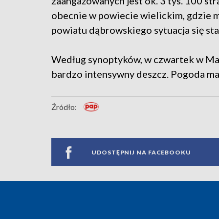
zaangażowanych jest ok. 3 tys. 100 str
obecnie w powiecie wielickim, gdzie m
powiatu dąbrowskiego sytuacja się sta
Według synoptyków, w czwartek w Mał
bardzo intensywny deszcz. Pogoda ma 
Źródło:
UDOSTĘPNIJ NA FACEBOOKU