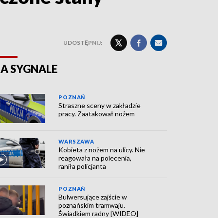
UDOSTĘPNIJ:
A SYGNALE
POZNAŃ
Straszne sceny w zakładzie
pracy. Zaatakował nożem
WARSZAWA
Kobieta z nożem na ulicy. Nie
reagowała na polecenia,
raniła policjanta
POZNAŃ
Bulwersujące zajście w
poznańskim tramwaju.
Świadkiem radny [WIDEO]