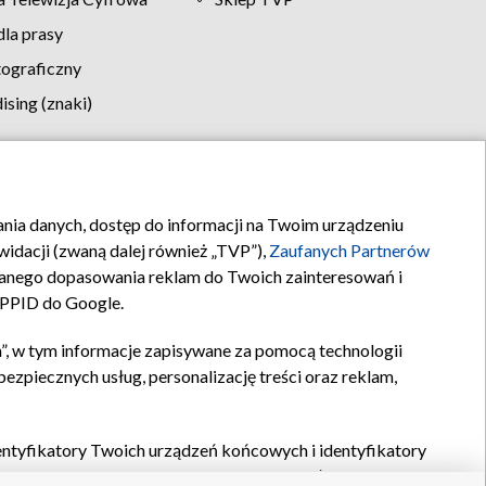
la prasy
tograficzny
sing (znaki)
klamy
Kontakt
rania danych, dostęp do informacji na Twoim urządzeniu
idacji (zwaną dalej również „TVP”),
Zaufanych Partnerów
anego dopasowania reklam do Twoich zainteresowań i
a PPID do Google.
”, w tym informacje zapisywane za pomocą technologii
zpiecznych usług, personalizację treści oraz reklam,
identyfikatory Twoich urządzeń końcowych i identyfikatory
P,
Zaufanych Partnerów z IAB
oraz pozostałych
Zaufanych