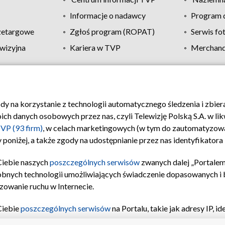
Informacje o nadawcy
Program d
zetargowe
Zgłoś program (ROPAT)
Serwis fo
wizyjna
Kariera w TVP
Merchandi
Polityka prywatności
Moje zgody
Pomoc
Biuro re
ody na korzystanie z technologii automatycznego śledzenia i zbie
 danych osobowych przez nas, czyli Telewizję Polską S.A. w likw
VP (93 firm)
, w celach marketingowych (w tym do zautomatyzow
 poniżej, a także zgody na udostępnianie przez nas identyfikator
Ciebie naszych
poszczególnych serwisów
zwanych dalej „Portalem
obnych technologii umożliwiających świadczenie dopasowanych i be
zowanie ruchu w Internecie.
Ciebie
poszczególnych serwisów
na Portalu, takie jak adresy IP, 
sach Portalu czy historia odwiedzin będą przetwarzane przez TV