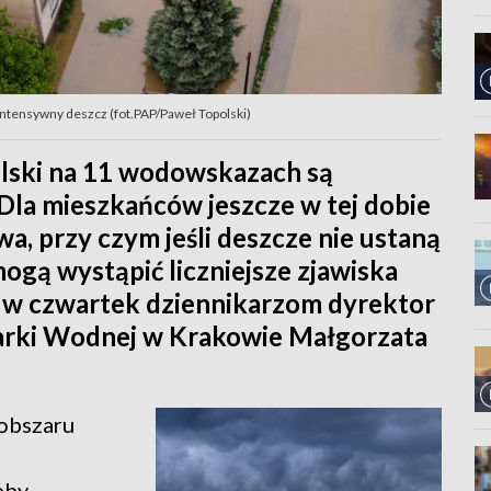
ntensywny deszcz (fot.PAP/Paweł Topolski)
olski na 11 wodowskazach są
Dla mieszkańców jeszcze w tej dobie
a, przy czym jeśli deszcze nie ustaną
ogą wystąpić liczniejsze zjawiska
a w czwartek dziennikarzom dyrektor
rki Wodnej w Krakowie Małgorzata
 obszaru
eby