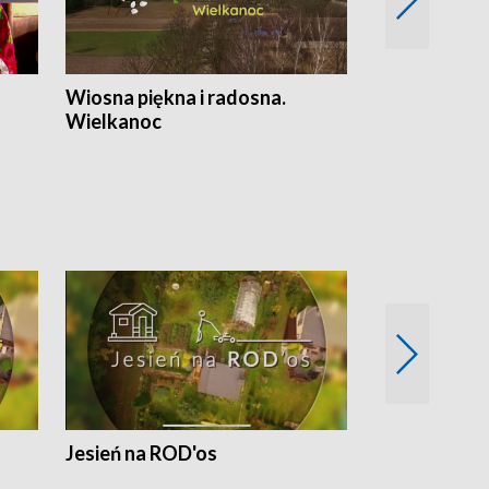
Wiosna piękna i radosna.
Gwiazdy od 
Wielkanoc
gwiazdki
Jesień na ROD'os
Dlaczego kr