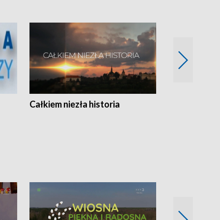
Całkiem niezła historia
Sanatoria