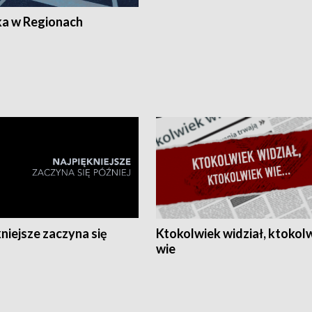
ka w Regionach
niejsze zaczyna się
Ktokolwiek widział, ktokol
wie