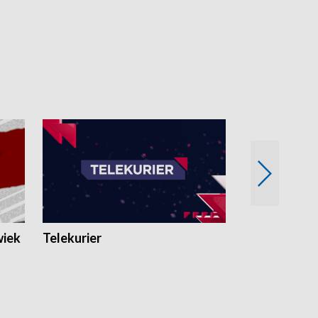
wiek
Telekurier
Kryminalna 