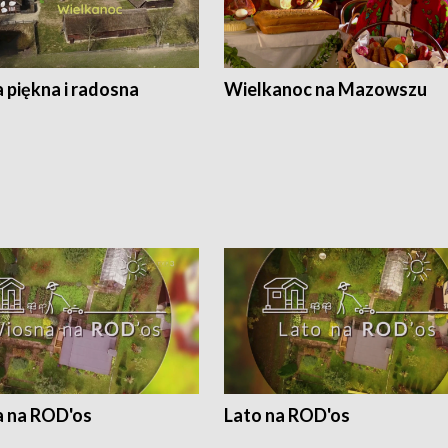
 piękna i radosna
Wielkanoc na Mazowszu
 na ROD'os
Lato na ROD'os