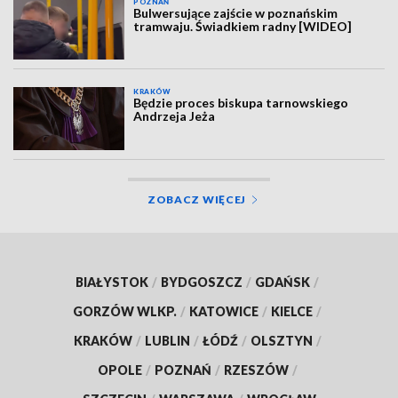
POZNAŃ
Bulwersujące zajście w poznańskim
tramwaju. Świadkiem radny [WIDEO]
KRAKÓW
Będzie proces biskupa tarnowskiego
Andrzeja Jeża
ZOBACZ WIĘCEJ
BIAŁYSTOK
/
BYDGOSZCZ
/
GDAŃSK
/
GORZÓW WLKP.
/
KATOWICE
/
KIELCE
/
KRAKÓW
/
LUBLIN
/
ŁÓDŹ
/
OLSZTYN
/
OPOLE
/
POZNAŃ
/
RZESZÓW
/