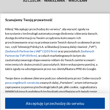
SZCZECIN
/
WARSZAWA
/
WROCŁAW
Szanujemy Twoją prywatność
Dołącz do nas:
Kliknij "Akceptuję i przechodzę do serwisu", aby wyrazić zgody na
korzystanie z technologii automatycznego śledzenia i zbierania danych,
TVP
dostęp do informacji na Twoim urządzeniu końcowym i ich
Abonament TVP
przechowywanie oraz na przetwarzanie Twoich danych osobowych przez
Regulamin TVP
nas, czyli Telewizję Polską S.A. w likwidacji (zwaną dalej również „TVP”),
Emisja w TVP
Polityka prywatności
Zaufanych Partnerów z IAB* (1201 firm)
oraz pozostałych
Zaufanych
Partnerów TVP (93 firm)
, w celach marketingowych (w tym do
Centrum informacji TVP
Moje zgody
zautomatyzowanego dopasowania reklam do Twoich zainteresowań i
mierzenia ich skuteczności) i pozostałych, które wskazujemy poniżej, a
Naziemna Telewizja Cyfrowa
Pomoc
także zgody na udostępnianie przez nas identyfikatora PPID do Google.
Sklep TVP
Biuro reklamy
Twoje dane osobowe zbierane podczas odwiedzania przez Ciebie naszych
Rada Programowa
Kontakt
poszczególnych serwisów
zwanych dalej „Portalem”, w tym informacje
zapisywane za pomocą technologii takich jak: pliki cookie, sygnalizatory
System NOS
WWW lub innych podobnych technologii umożliwiających świadczenie
dopasowanych i bezpiecznych usług, personalizację treści oraz reklam,
Informacje o nadawcy
Kanały
udostępnianie funkcji mediów społecznościowych oraz analizowanie
Akceptuję i przechodzę do serwisu
ruchu w Internecie.
Program dla prasy