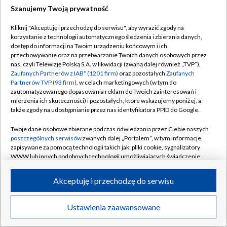
Szanujemy Twoją prywatność
Dołącz do nas:
Kliknij "Akceptuję i przechodzę do serwisu", aby wyrazić zgody na
korzystanie z technologii automatycznego śledzenia i zbierania danych,
TVP
dostęp do informacji na Twoim urządzeniu końcowym i ich
Abonament TVP
przechowywanie oraz na przetwarzanie Twoich danych osobowych przez
Regulamin TVP
nas, czyli Telewizję Polską S.A. w likwidacji (zwaną dalej również „TVP”),
Emisja w TVP
Zaufanych Partnerów z IAB* (1201 firm)
oraz pozostałych
Zaufanych
Polityka prywatności
Partnerów TVP (93 firm)
, w celach marketingowych (w tym do
Centrum informacji TVP
Moje zgody
zautomatyzowanego dopasowania reklam do Twoich zainteresowań i
mierzenia ich skuteczności) i pozostałych, które wskazujemy poniżej, a
Naziemna Telewizja Cyfrowa
Pomoc
także zgody na udostępnianie przez nas identyfikatora PPID do Google.
Sklep TVP
Biuro reklamy
Twoje dane osobowe zbierane podczas odwiedzania przez Ciebie naszych
Rada Programowa
poszczególnych serwisów
zwanych dalej „Portalem”, w tym informacje
Kontakt
zapisywane za pomocą technologii takich jak: pliki cookie, sygnalizatory
System NOS
WWW lub innych podobnych technologii umożliwiających świadczenie
dopasowanych i bezpiecznych usług, personalizację treści oraz reklam,
Informacje o nadawcy
Kanały
udostępnianie funkcji mediów społecznościowych oraz analizowanie
Akceptuję i przechodzę do serwisu
ruchu w Internecie.
Program dla prasy
©2026 Telewizja Polska S.A. w likwidacji
Biuro Reklamy
Twoje dane osobowe zbierane podczas odwiedzania przez Ciebie
Ustawienia zaawansowane
poszczególnych serwisów
na Portalu, takie jak adresy IP, identyfikatory
Ogłoszenie przetargowe
Twoich urządzeń końcowych i identyfikatory plików cookie, informacje o