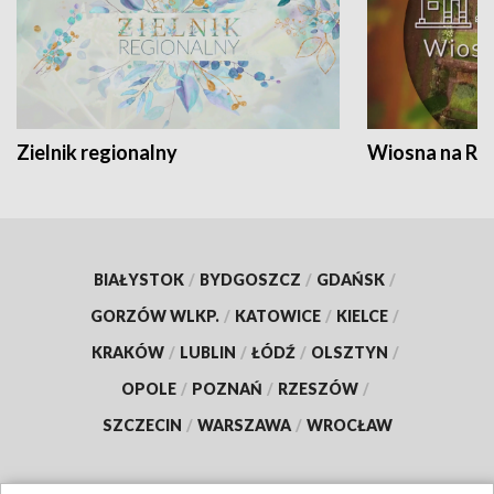
Zielnik regionalny
Wiosna na RO
BIAŁYSTOK
/
BYDGOSZCZ
/
GDAŃSK
/
GORZÓW WLKP.
/
KATOWICE
/
KIELCE
/
KRAKÓW
/
LUBLIN
/
ŁÓDŹ
/
OLSZTYN
/
OPOLE
/
POZNAŃ
/
RZESZÓW
/
SZCZECIN
/
WARSZAWA
/
WROCŁAW