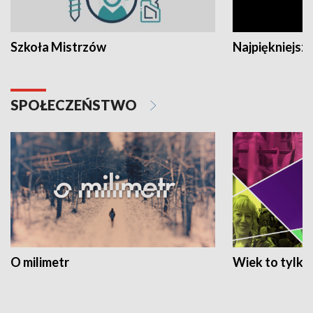
Szkoła Mistrzów
Najpiękniejsze
SPOŁECZEŃSTWO
O milimetr
Wiek to tylko 