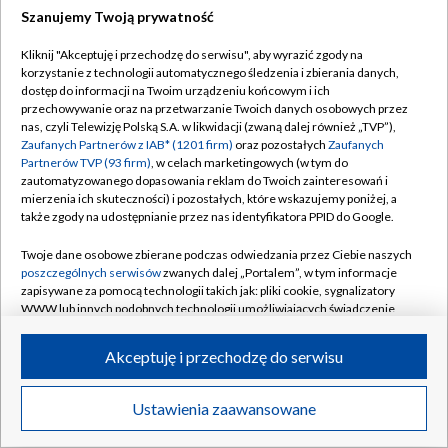
Szanujemy Twoją prywatność
Dołącz do nas:
Kliknij "Akceptuję i przechodzę do serwisu", aby wyrazić zgody na
korzystanie z technologii automatycznego śledzenia i zbierania danych,
TVP
dostęp do informacji na Twoim urządzeniu końcowym i ich
Abonament TVP
przechowywanie oraz na przetwarzanie Twoich danych osobowych przez
Regulamin TVP
nas, czyli Telewizję Polską S.A. w likwidacji (zwaną dalej również „TVP”),
Emisja w TVP
Zaufanych Partnerów z IAB* (1201 firm)
oraz pozostałych
Zaufanych
Polityka prywatności
Partnerów TVP (93 firm)
, w celach marketingowych (w tym do
Centrum informacji TVP
Moje zgody
zautomatyzowanego dopasowania reklam do Twoich zainteresowań i
mierzenia ich skuteczności) i pozostałych, które wskazujemy poniżej, a
Naziemna Telewizja Cyfrowa
Pomoc
także zgody na udostępnianie przez nas identyfikatora PPID do Google.
Sklep TVP
Biuro reklamy
Twoje dane osobowe zbierane podczas odwiedzania przez Ciebie naszych
Rada Programowa
poszczególnych serwisów
zwanych dalej „Portalem”, w tym informacje
Kontakt
zapisywane za pomocą technologii takich jak: pliki cookie, sygnalizatory
System NOS
WWW lub innych podobnych technologii umożliwiających świadczenie
dopasowanych i bezpiecznych usług, personalizację treści oraz reklam,
Informacje o nadawcy
Kanały
udostępnianie funkcji mediów społecznościowych oraz analizowanie
Akceptuję i przechodzę do serwisu
ruchu w Internecie.
Program dla prasy
©2026 Telewizja Polska S.A. w likwidacji
Biuro Reklamy
Twoje dane osobowe zbierane podczas odwiedzania przez Ciebie
Ustawienia zaawansowane
poszczególnych serwisów
na Portalu, takie jak adresy IP, identyfikatory
Ogłoszenie przetargowe
Twoich urządzeń końcowych i identyfikatory plików cookie, informacje o