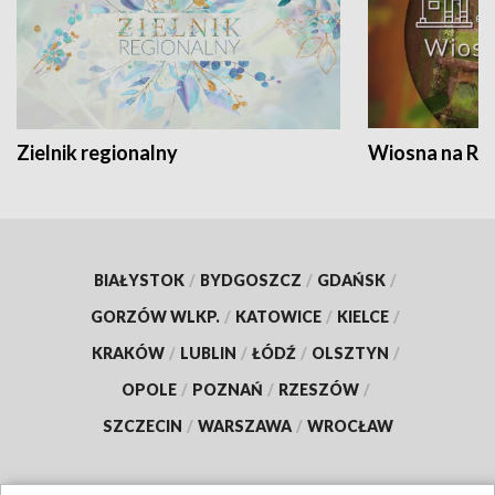
Zielnik regionalny
Wiosna na RO
BIAŁYSTOK
/
BYDGOSZCZ
/
GDAŃSK
/
GORZÓW WLKP.
/
KATOWICE
/
KIELCE
/
KRAKÓW
/
LUBLIN
/
ŁÓDŹ
/
OLSZTYN
/
OPOLE
/
POZNAŃ
/
RZESZÓW
/
SZCZECIN
/
WARSZAWA
/
WROCŁAW