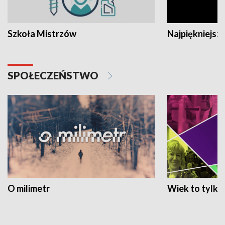
Szkoła Mistrzów
Najpiękniejsze
SPOŁECZEŃSTWO
O milimetr
Wiek to tylko 