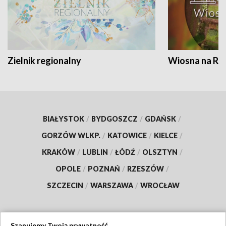
Zielnik regionalny
Wiosna na RO
BIAŁYSTOK
/
BYDGOSZCZ
/
GDAŃSK
/
GORZÓW WLKP.
/
KATOWICE
/
KIELCE
/
KRAKÓW
/
LUBLIN
/
ŁÓDŹ
/
OLSZTYN
/
OPOLE
/
POZNAŃ
/
RZESZÓW
/
SZCZECIN
/
WARSZAWA
/
WROCŁAW
Szanujemy Twoją prywatność