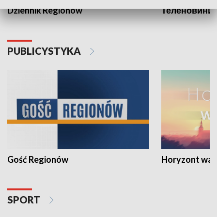
Dziennik Regionów
Теленовини /
PUBLICYSTYKA
Gość Regionów
Horyzont war
SPORT