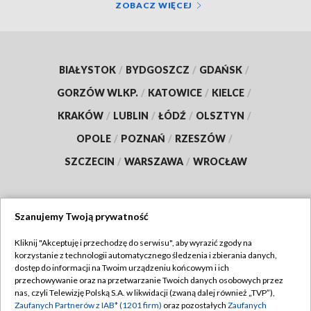
ZOBACZ WIĘCEJ
BIAŁYSTOK
/
BYDGOSZCZ
/
GDAŃSK
/
GORZÓW WLKP.
/
KATOWICE
/
KIELCE
/
KRAKÓW
/
LUBLIN
/
ŁÓDŹ
/
OLSZTYN
/
OPOLE
/
POZNAŃ
/
RZESZÓW
/
SZCZECIN
/
WARSZAWA
/
WROCŁAW
Szanujemy Twoją prywatność
Dołącz do nas:
Kliknij "Akceptuję i przechodzę do serwisu", aby wyrazić zgody na
korzystanie z technologii automatycznego śledzenia i zbierania danych,
TVP
dostęp do informacji na Twoim urządzeniu końcowym i ich
Abonament TVP
przechowywanie oraz na przetwarzanie Twoich danych osobowych przez
Regulamin TVP
nas, czyli Telewizję Polską S.A. w likwidacji (zwaną dalej również „TVP”),
Emisja w TVP
Polityka prywatności
Zaufanych Partnerów z IAB* (1201 firm)
oraz pozostałych
Zaufanych