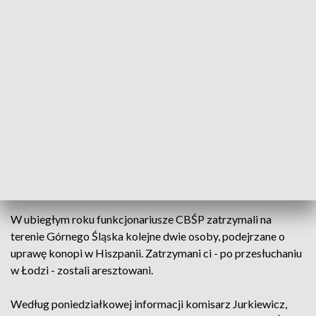
odurzających.
Następnie funkcjonariusze CBŚP wspólnie z hiszpańskimi
policjantami przeszukali dom wynajmowany w miejscowości
Gandia przez obywateli Polski, znajdując w nim i likwidując
plantację prawie 200 krzewów konopi indyjskich oraz
zabezpieczając 10,5 kg gotowej marihuany. Zatrzymano
również dwoje obywateli Polski przebywających na stałe w
Hiszpanii.
Są aresztowani
W ubiegłym roku funkcjonariusze CBŚP zatrzymali na
terenie Górnego Śląska kolejne dwie osoby, podejrzane o
uprawę konopi w Hiszpanii. Zatrzymani ci - po przesłuchaniu
w Łodzi - zostali aresztowani.
Według poniedziałkowej informacji komisarz Jurkiewicz,