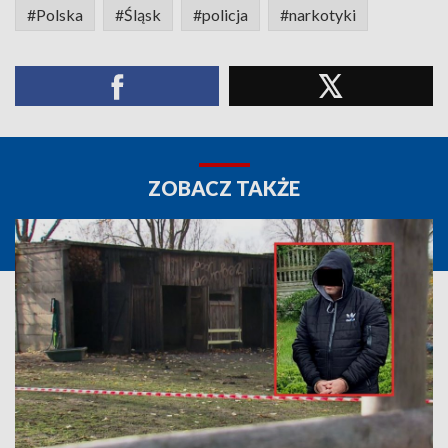
#Polska
#Śląsk
#policja
#narkotyki
ZOBACZ TAKŻE