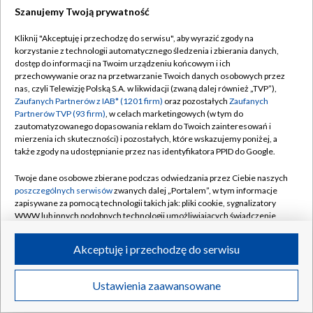
Szanujemy Twoją prywatność
Dołącz do nas:
Kliknij "Akceptuję i przechodzę do serwisu", aby wyrazić zgody na
korzystanie z technologii automatycznego śledzenia i zbierania danych,
TVP
dostęp do informacji na Twoim urządzeniu końcowym i ich
Abonament TVP
przechowywanie oraz na przetwarzanie Twoich danych osobowych przez
Regulamin TVP
nas, czyli Telewizję Polską S.A. w likwidacji (zwaną dalej również „TVP”),
Emisja w TVP
Zaufanych Partnerów z IAB* (1201 firm)
oraz pozostałych
Zaufanych
Polityka prywatności
Partnerów TVP (93 firm)
, w celach marketingowych (w tym do
Centrum informacji TVP
Moje zgody
zautomatyzowanego dopasowania reklam do Twoich zainteresowań i
mierzenia ich skuteczności) i pozostałych, które wskazujemy poniżej, a
Naziemna Telewizja Cyfrowa
Pomoc
także zgody na udostępnianie przez nas identyfikatora PPID do Google.
Sklep TVP
Biuro reklamy
Twoje dane osobowe zbierane podczas odwiedzania przez Ciebie naszych
Rada Programowa
poszczególnych serwisów
zwanych dalej „Portalem”, w tym informacje
Kontakt
zapisywane za pomocą technologii takich jak: pliki cookie, sygnalizatory
System NOS
WWW lub innych podobnych technologii umożliwiających świadczenie
dopasowanych i bezpiecznych usług, personalizację treści oraz reklam,
Informacje o nadawcy
Kanały
udostępnianie funkcji mediów społecznościowych oraz analizowanie
Akceptuję i przechodzę do serwisu
ruchu w Internecie.
Program dla prasy
©2026 Telewizja Polska S.A. w likwidacji
Biuro Reklamy
Twoje dane osobowe zbierane podczas odwiedzania przez Ciebie
Ustawienia zaawansowane
poszczególnych serwisów
na Portalu, takie jak adresy IP, identyfikatory
Ogłoszenie przetargowe
Twoich urządzeń końcowych i identyfikatory plików cookie, informacje o