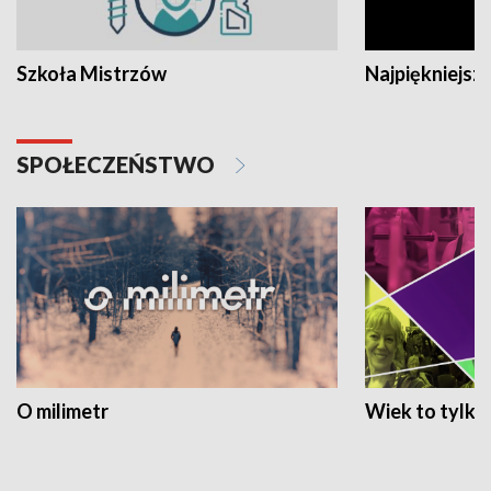
Szkoła Mistrzów
Najpiękniejsze
SPOŁECZEŃSTWO
O milimetr
Wiek to tylko 