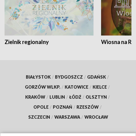
Zielnik regionalny
Wiosna na RO
BIAŁYSTOK
/
BYDGOSZCZ
/
GDAŃSK
/
GORZÓW WLKP.
/
KATOWICE
/
KIELCE
/
KRAKÓW
/
LUBLIN
/
ŁÓDŹ
/
OLSZTYN
/
OPOLE
/
POZNAŃ
/
RZESZÓW
/
SZCZECIN
/
WARSZAWA
/
WROCŁAW