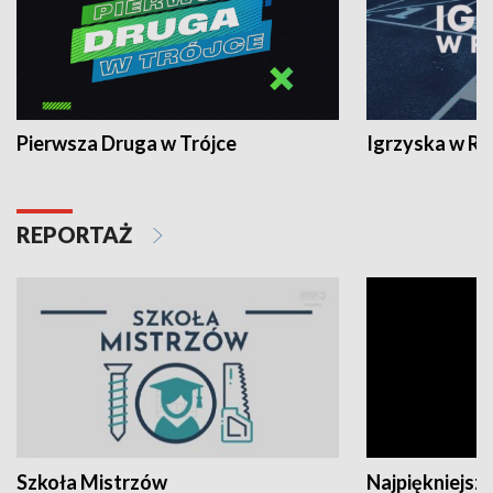
Pierwsza Druga w Trójce
Igrzyska w R
REPORTAŻ
Szkoła Mistrzów
Najpiękniejsze