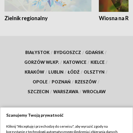
Zielnik regionalny
Wiosna na RO
BIAŁYSTOK
/
BYDGOSZCZ
/
GDAŃSK
/
GORZÓW WLKP.
/
KATOWICE
/
KIELCE
/
KRAKÓW
/
LUBLIN
/
ŁÓDŹ
/
OLSZTYN
/
OPOLE
/
POZNAŃ
/
RZESZÓW
/
SZCZECIN
/
WARSZAWA
/
WROCŁAW
Szanujemy Twoją prywatność
Dołącz do nas:
Kliknij "Akceptuję i przechodzę do serwisu", aby wyrazić zgody na
korzystanie z technologii automatycznego śledzenia i zbierania danych,