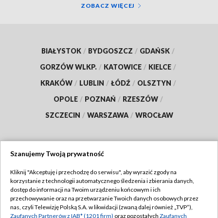
ZOBACZ WIĘCEJ
BIAŁYSTOK
/
BYDGOSZCZ
/
GDAŃSK
/
GORZÓW WLKP.
/
KATOWICE
/
KIELCE
/
KRAKÓW
/
LUBLIN
/
ŁÓDŹ
/
OLSZTYN
/
OPOLE
/
POZNAŃ
/
RZESZÓW
/
SZCZECIN
/
WARSZAWA
/
WROCŁAW
Szanujemy Twoją prywatność
Dołącz do nas:
Kliknij "Akceptuję i przechodzę do serwisu", aby wyrazić zgody na
korzystanie z technologii automatycznego śledzenia i zbierania danych,
TVP
dostęp do informacji na Twoim urządzeniu końcowym i ich
Abonament TVP
przechowywanie oraz na przetwarzanie Twoich danych osobowych przez
Regulamin TVP
nas, czyli Telewizję Polską S.A. w likwidacji (zwaną dalej również „TVP”),
Emisja w TVP
Polityka prywatności
Zaufanych Partnerów z IAB* (1201 firm)
oraz pozostałych
Zaufanych