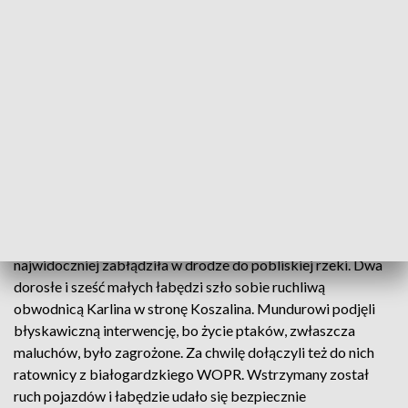
Chodziło o łabędzią rodzinkę na poboczu, która
najwidoczniej zabłądziła w drodze do pobliskiej rzeki. Dwa
dorosłe i sześć małych łabędzi szło sobie ruchliwą
obwodnicą Karlina w stronę Koszalina. Mundurowi podjęli
błyskawiczną interwencję, bo życie ptaków, zwłaszcza
maluchów, było zagrożone. Za chwilę dołączyli też do nich
ratownicy z białogardzkiego WOPR. Wstrzymany został
ruch pojazdów i łabędzie udało się bezpiecznie