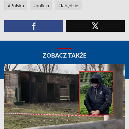
#Polska
#policja
#łabędzie
ZOBACZ TAKŻE