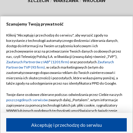
SZCZECIN
/
WARSZAWA
/
WROCŁAW
Szanujemy Twoją prywatność
Dołącz do nas:
Kliknij "Akceptuję i przechodzę do serwisu", aby wyrazić zgody na
korzystanie z technologii automatycznego śledzenia i zbierania danych,
TVP
dostęp do informacji na Twoim urządzeniu końcowym i ich
Abonament TVP
przechowywanie oraz na przetwarzanie Twoich danych osobowych przez
Regulamin TVP
nas, czyli Telewizję Polską S.A. w likwidacji (zwaną dalej również „TVP”),
Emisja w TVP
Zaufanych Partnerów z IAB* (1201 firm)
Polityka prywatności
oraz pozostałych
Zaufanych
Partnerów TVP (93 firm)
, w celach marketingowych (w tym do
Centrum informacji TVP
Moje zgody
zautomatyzowanego dopasowania reklam do Twoich zainteresowań i
mierzenia ich skuteczności) i pozostałych, które wskazujemy poniżej, a
Naziemna Telewizja Cyfrowa
Pomoc
także zgody na udostępnianie przez nas identyfikatora PPID do Google.
Sklep TVP
Biuro reklamy
Twoje dane osobowe zbierane podczas odwiedzania przez Ciebie naszych
Rada Programowa
poszczególnych serwisów
zwanych dalej „Portalem”, w tym informacje
Kontakt
zapisywane za pomocą technologii takich jak: pliki cookie, sygnalizatory
System NOS
WWW lub innych podobnych technologii umożliwiających świadczenie
dopasowanych i bezpiecznych usług, personalizację treści oraz reklam,
Informacje o nadawcy
Kanały
udostępnianie funkcji mediów społecznościowych oraz analizowanie
Akceptuję i przechodzę do serwisu
ruchu w Internecie.
Program dla prasy